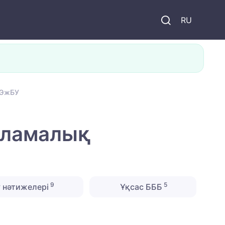
и
RU
АЭжБУ
рламалық
9
5
 нәтижелері
Ұқсас БББ