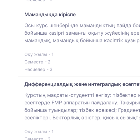
Мамандыққа кіріспе
Осы курс шеңберінде мамандықтың пайда бол
бойынша қазіргі заманғы оқыту жүйесінің е
мамандық, мамандық бойынша кәсіптік құзыре
Оқу жылы - 1
Семестр - 2
Несиелер - 3
Дифференциалдық және интегралдық есептеу
Курстың мақсаты-студентті енгізу: тізбекте
есептерде FMP аппаратын пайдалану. Тақырыпт
бойынша туындылар; тізбек ережесі; Градиен
еселіктері. Векторлық өрістер, қисық сызықт
Оқу жылы - 1
Семестр - 2