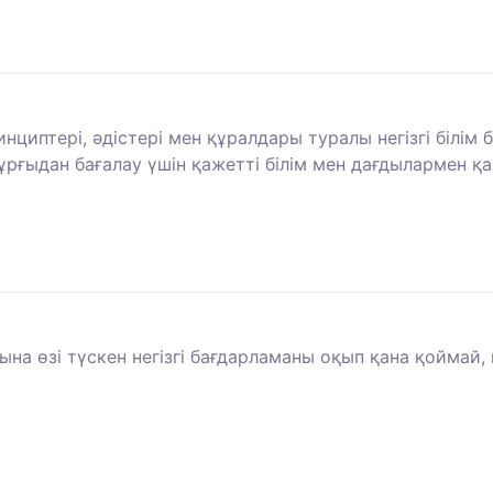
нциптері, әдістері мен құралдары туралы негізгі білім 
ұрғыдан бағалау үшін қажетті білім мен дағдылармен 
на өзі түскен негізгі бағдарламаны оқып қана қоймай, 