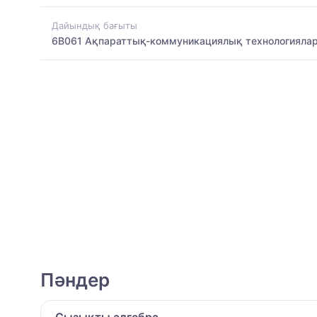
Дайындық бағыты
6B061 Ақпараттық-коммуникациялық технологияла
Пәндер
Сызықты алгебра