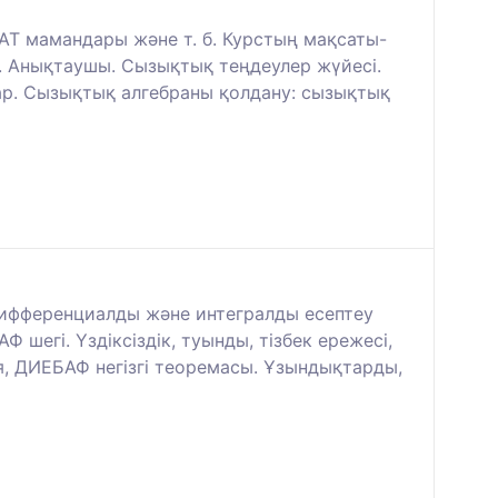
Т мамандары және т. б. Курстың мақсаты-
. Анықтаушы. Сызықтық теңдеулер жүйесі.
лар. Сызықтық алгебраны қолдану: сызықтық
дифференциалды және интегралды есептеу
Ф шегі. Үздіксіздік, туынды, тізбек ережесі,
, ДИЕБАФ негізгі теоремасы. Ұзындықтарды,