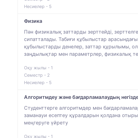
Несиелер - 5
Физика
Пән физикалық заттарды зерттейді, зерттелг
сипатталады. Табиғи құбылыстар арасындағы 
құбылыстарды денелер, заттар құрылымы, олар
заңдылықтар мен параметрлер, физикалық т
Оқу жылы - 1
Семестр - 2
Несиелер - 5
Алгоритмдеу және бағдарламалаудың негізде
Студенттерге алгоритмдер мен бағдарламалар
заманауи есептеу құралдарын қолдана отыры
меңгеруге үйрету
Оқу жылы - 1