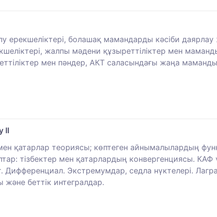
у ерекшеліктері, болашақ мамандарды кәсіби даярлау 
рекшеліктері, жалпы мәдени құзыреттіліктер мен мама
ттіліктер мен пәндер, АКТ саласындағы жаңа маманды
 II
р мен қатарлар теориясы; көптеген айнымалылардың фу
ар: тізбектер мен қатарлардың конвергенциясы. КАФ үз
т. Дифференциал. Экстремумдар, седла нүктелері. Лагр
ы және беттік интегралдар.