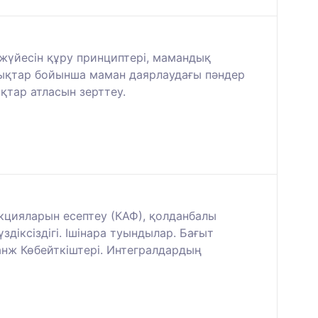
жүйесін құру принциптері, мамандық
ндықтар бойынша маман даярлаудағы пәндер
қтар атласын зерттеу.
нкцияларын есептеу (КАФ), қолданбалы
діксіздігі. Ішінара туындылар. Бағыт
анж Көбейткіштері. Интегралдардың