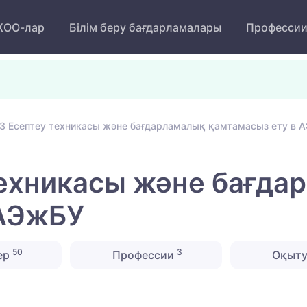
ОО-лар
Білім беру бағдарламалары
Професси
3 Есептеу техникасы және бағдарламалық қамтамасыз ету в 
техникасы және бағда
 АЭжБУ
50
3
ер
Профессии
Оқыту