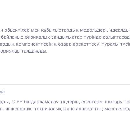
ен объектілер мен құбылыстардың модельдері, идеалды
байланыс физикалық заңдылықтар түрінде қалыптасады
дың компоненттерінің өзара әрекеттесуі туралы түсінік
еориялар талданады.
рі
ды, C ++ бағдарламалау тілдерін, есептерді шығару т
п, инженерлік, техникалық және ақпараттық мәселелер