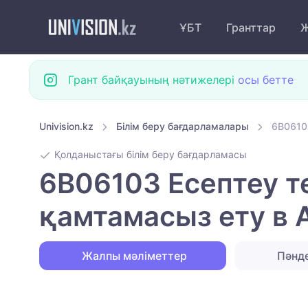
ҰБТ
Гранттар
Ж
Грант байқауының нәтижелері
осы бетте
Univision.kz
Білім беру бағдарламалары
6B0610
Қолданыстағы білім беру бағдарламасы
6B06103 Есептеу 
қамтамасыз ету в
Жалпы мәліметтер
Пәнд