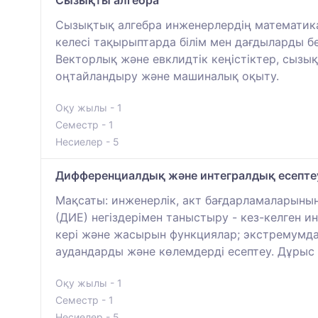
Сызықтық алгебра инженерлердің математика
келесі тақырыптарда білім мен дағдыларды б
Векторлық және евклидтік кеңістіктер, сызы
оңтайландыру және машиналық оқыту.
Оқу жылы - 1
Семестр - 1
Несиелер - 5
Дифференциалдық және интегралдық есептеу
Мақсаты: инженерлік, акт бағдарламаларыны
(ДИЕ) негіздерімен таныстыру - кез-келген инж
кері және жасырын функциялар; экстремумда
аудандарды және көлемдерді есептеу. Дұрыс 
Оқу жылы - 1
Семестр - 1
Несиелер - 5