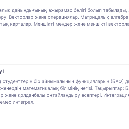
лық дайындығының ажырамас бөлігі болып табылады, А
еру: Векторлар және операциялар. Матрицалық алгебра
қтық карталар. Меншікті мәндер және меншікті вектор
 I
ң студенттерін бір айнымалының функцияларын (БАФ) 
енердің математикалық білімінің негізі. Тақырыптар: БА
р және қолданбалы оңтайландыру есептері. Интеграция
емес интеграл.