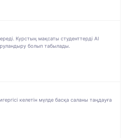
береді. Курстың мақсаты студенттерді AI
қаруландыру болып табылады.
игергісі келетін мүлде басқа саланы таңдауға