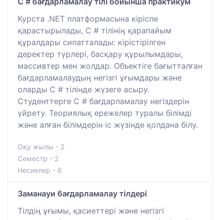
C # бағдарламалау тілі бойынша практикум
Курста .NET платформасына кіріспе
қарастырылады, C # тілінің қарапайым
құралдары сипатталады: кірістірілген
деректер түрлері, басқару құрылымдары,
массивтер мен жолдар. Объектіге бағытталған
бағдарламалаудың негізгі ұғымдары және
оларды C # тілінде жүзеге асыру.
Студенттерге C # бағдарламалау негіздерін
үйрету. Теориялық ережелер туралы білімді
және алған білімдерін іс жүзінде қолдана білу.
Оқу жылы - 2
Семестр - 2
Несиелер - 6
Заманауи бағдарламалау тілдері
Тілдің ұғымы, қасиеттері және негізгі