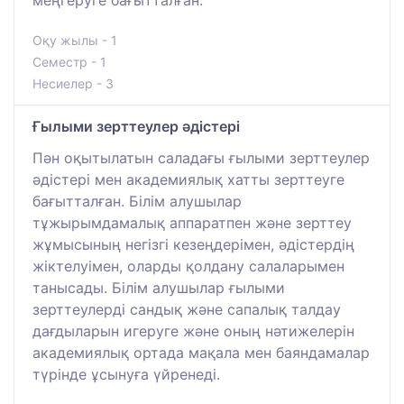
Оқу жылы - 1
Семестр - 1
Несиелер - 3
Ғылыми зерттеулер әдістері
Пән оқытылатын саладағы ғылыми зерттеулер
әдістері мен академиялық хатты зерттеуге
бағытталған. Білім алушылар
тұжырымдамалық аппаратпен және зерттеу
жұмысының негізгі кезеңдерімен, әдістердің
жіктелуімен, оларды қолдану салаларымен
танысады. Білім алушылар ғылыми
зерттеулерді сандық және сапалық талдау
дағдыларын игеруге және оның нәтижелерін
академиялық ортада мақала мен баяндамалар
түрінде ұсынуға үйренеді.