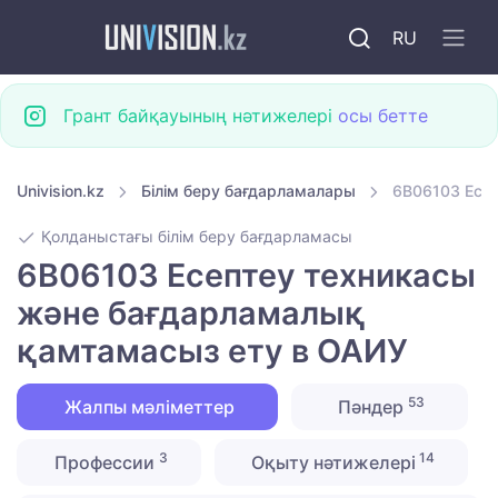
RU
Грант байқауының нәтижелері
осы бетте
Univision.kz
Білім беру бағдарламалары
6B06103 Есе
Қолданыстағы білім беру бағдарламасы
6B06103 Есептеу техникасы
және бағдарламалық
қамтамасыз ету в ОАИУ
53
Жалпы мәліметтер
Пәндер
3
14
Профессии
Оқыту нәтижелері