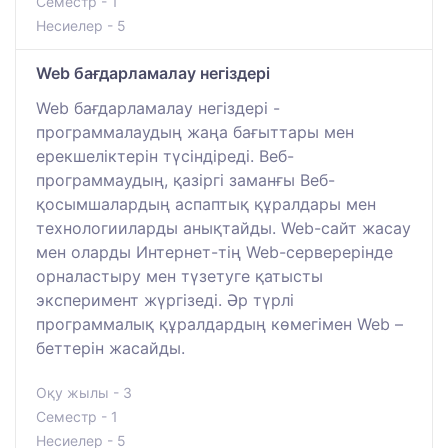
Семестр - 1
Несиелер - 5
Web бағдарламалау негіздері
Web бағдарламалау негіздері -
программалаудың жаңа бағыттары мен
ерекшеліктерін түсіндіреді. Веб-
программаудың, қазіргі заманғы Веб-
қосымшалардың аспаптық құралдары мен
технологииларды анықтайды. Web-сайт жасау
мен оларды Интернет-тің Web-серверерінде
орналастыру мен түзетуге қатысты
эксперимент жүргізеді. Әр түрлі
программалық құралдардың көмегімен Web –
беттерін жасайды.
Оқу жылы - 3
Семестр - 1
Несиелер - 5