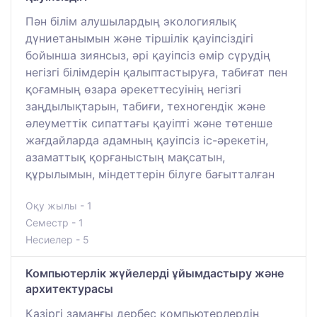
Пән білім алушылардың экологиялық
дүниетанымын және тіршілік қауіпсіздігі
бойынша зиянсыз, әрі қауіпсіз өмір сүрудің
негізгі білімдерін қалыптастыруға, табиғат пен
қоғамның өзара әрекеттесуінің негізгі
заңдылықтарын, табиғи, техногендік және
әлеуметтік сипаттағы қауіпті және төтенше
жағдайларда адамның қауіпсіз іс-әрекетін,
азаматтық қорғаныстың мақсатын,
құрылымын, міндеттерін білуге бағытталған
Оқу жылы - 1
Семестр - 1
Несиелер - 5
Компьютерлік жүйелерді ұйымдастыру және
архитектурасы
Қазіргі заманғы дербес компьютерлердің