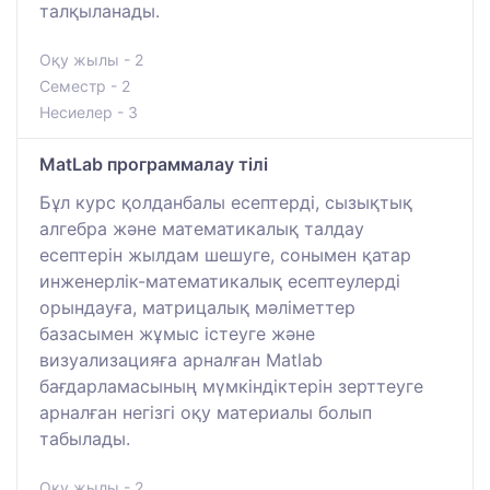
талқыланады.
Оқу жылы - 2
Семестр - 2
Несиелер - 3
MatLab программалау тілі
Бұл курс қолданбалы есептерді, сызықтық
алгебра және математикалық талдау
есептерін жылдам шешуге, сонымен қатар
инженерлік-математикалық есептеулерді
орындауға, матрицалық мәліметтер
базасымен жұмыс істеуге және
визуализацияға арналған Matlab
бағдарламасының мүмкіндіктерін зерттеуге
арналған негізгі оқу материалы болып
табылады.
Оқу жылы - 2