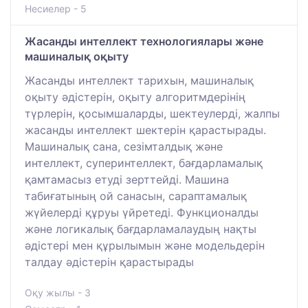
Несиелер - 5
Жасанды интеллект технологиялары және
машиналық оқыту
Жасанды интеллект тарихын, машиналық
оқыту әдістерін, оқыту алгоритмдерінің
түрлерін, қосымшаларды, шектеулерді, жалпы
жасанды интеллект шектерін қарастырады.
Машиналық сана, сезімталдық және
интеллект, суперинтеллект, бағдарламалық
қамтамасыз етуді зерттейді. Машина
табиғатының ой санасын, сараптамалық
жүйелерді құруы үйретеді. Функционалды
және логикалық бағдарламалаудың нақты
әдістері мен құрылымын және модельдерін
талдау әдістерін қарастырады
Оқу жылы - 3