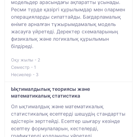
модельдер арасындағы ақпаратты ұсынады.
Ресми түрде қазіргі құрылымдар мен олармен
операцияларды сипаттайды. Бағдарламалық
өнімге арналған тұжырымдамалық модель
жасауға үйретеді. Деректер схемаларының
физикалық және логикалық құрылымын
білдіреді.
Оқу жылы - 2
Семестр - 1
Несиелер - 3
Ықтималдылық теориясы және
математикалық статистика
Ол ықтималдық және математикалық
статистикалық есептерді шешудің стандартты
әдістерін зерттейді. Есептер шығару кезінде
есептеу формулаларын, кестелерді,
графиктерді қолдануды үйретеді.