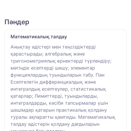
Пәндер
Математикалық талдау
Анықтау әдістері мен теңсіздіктерді
қарастырады; алгебралық және
тригонометриялық өрнектерді түрлендіру;
мәтіндік есептерді шешу; элементар
функциялардың туындыларын табу. Пән
Есептелетін дифференциалдық және
интегралдық есептеулер, статистикалық
қатарлар; Лимиттерді, туындыларды,
интегралдарды, кәсіби тапсырмалар үшін
шешімдер қатарын практикалық қолдану
туралы ақпаратты қамтиды. Математикалық
талдау әдістерін қолдану дағдыларын
меңгеруге бағытталған.