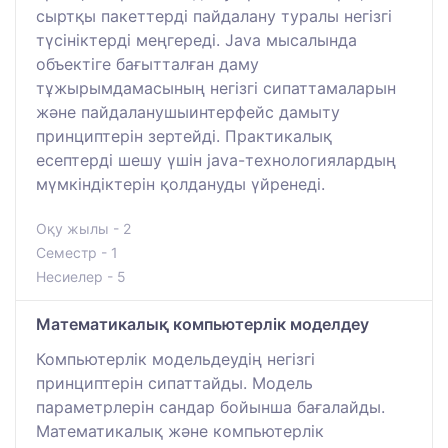
сыртқы пакеттерді пайдалану туралы негізгі
түсініктерді меңгереді. Java мысалында
объектіге бағытталған даму
тұжырымдамасының негізгі сипаттамаларын
және пайдаланушыинтерфейс дамыту
принциптерін зертейді. Практикалық
есептерді шешу үшін java-технологиялардың
мүмкіндіктерін қолдануды үйренеді.
Оқу жылы - 2
Семестр - 1
Несиелер - 5
Математикалық компьютерлік моделдеу
Компьютерлік модельдеудің негізгі
принциптерін сипаттайды. Модель
параметрлерін сандар бойынша бағалайды.
Математикалық және компьютерлік