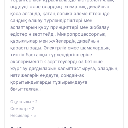
өңдеуді және олардың схемалық дизайнын
қоса алғанда, қатаң логика элементтерінде
сандық өлшеу түрлендіргіштері мен
аспаптарын құру принциптері мен жобалау
әдістерін зерттейді. Микропроцессорлық
құрылғылар мен жүйелердің дизайнын
қарастырады. Электрлік емес шамалардың
типтік бастапқы түрлендіргіштеріне
эксперименттік зерттеулерді өз бетінше
жүргізу дағдыларын қалыптастыруға, олардың
нәтижелерін өңдеуге, сондай-ақ
қорытындыларды тұжырымдауға
бағытталған..
Оқу жылы - 2
Семестр - 2
Несиелер - 5