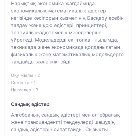
Нарықтық экономика жағдайында
экономикалық-математикалық әдістер
негізінде кәсіпорын қызметінің Басқару есебін
талдау және қою әдістері, принциптері,
теориялық-әдістемелік мәселелеріне
үйретеді. Модельдерді екі топқа - ғылымда,
техникада және экономикада қолданылатын
физикалық және математикалық модельдерге
талдайды және жіктейді.
Оқу жылы - 2
Семестр - 1
Несиелер - 3
Сандық әдістер
Алгебраның сандық әдістері мен алгебралық
және трансцендентті теңдеулерді шешудің
сандық әдістерін сипаттайды. Сызықты