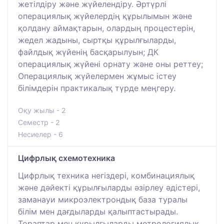
жетілдіру және жүйелендіру. Әртүрлі
операциялық жүйелердің құрылымын және
қолдану аймақтарын, олардың процестерін,
жедел жадыны, сыртқы құрылғыларды,
файлдық жүйенің басқарылуын; ДК
операциялық жүйені орнату және оны реттеу;
Операциялық жүйелермен жұмыс істеу
білімдерін практикалық түрде меңгеру.
Оқу жылы - 2
Семестр - 2
Несиелер - 6
Цифрлық схемотехника
Цифрлық техника негіздері, комбинациялық
және дәйекті құрылғыларды әзірлеу әдістері,
заманауи микроэлектрондық база туралы
білім мен дағдыларды қалыптастырады.
Тораптар мен құрылғыларды метрологиялық