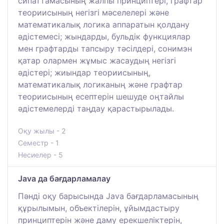
сипаттамасының жалпы принциптері, графтар
теориисының негізгі мәселелері және
математикалық логика аппаратын қолдану
әдістемесі; жындарды, бульдік функциялар
мен графтарды тапсыру тәсілдері, сонимэн
қатар олармен жұмыс жасаудың негізгі
әдістері; жиындар теориисының,
математикалық логиканың және графтар
теориисының есептерін шешуде оңтайлы
әдістемелерді таңдау қарастырылады.
Оқу жылы - 2
Семестр - 1
Несиелер - 5
Java да бағдарламалау
Пәнді оқу барысында Java бағдарламаcының
құрылымын, объектілерін, ұйымдастыру
принциптерін және даму ерекшеліктерін,