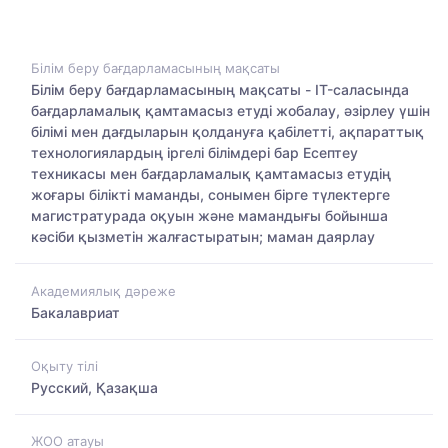
Білім беру бағдарламасының мақсаты
Білім беру бағдарламасының мақсаты - IT-саласында
бағдарламалық қамтамасыз етуді жобалау, әзірлеу үшін
білімі мен дағдыларын қолдануға қабілетті, ақпараттық
технологиялардың іргелі білімдері бар Есептеу
техникасы мен бағдарламалық қамтамасыз етудің
жоғары білікті маманды, сонымен бірге түлектерге
магистратурада оқуын және мамандығы бойынша
кәсіби қызметін жалғастыратын; маман даярлау
Академиялық дәреже
Бакалавриат
Оқыту тілі
Русский, Қазақша
ЖОО атауы