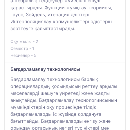
алгебралық теңдеулер жүйесін шешуді
қарастырады. Функции жуықтау теориисы,
Гаусс, Зейдель, итерация әдістері,
Интерполяциялау көпмүшеліктері әдістерін
зерттеуге қалыптастырады.
Оқу жылы - 2
Семестр - 1
Несиелер - 5
Бағдарламалау технологиясы
Бағдарламалау технологиисы барлық
операциялардың қосындысын реттеу арқылы
мәселелерді шешуге үйретеді және жадты
анықтайды. Бағдарламалау технологиисының
мүмкіндіктерін оқу процесінде тілдік
бағдарламаларды іс жүзінде қолдануға
бағыттайды. Бағдарламаларды енгізу және
орындау ортасының негізгі түсініктері мен