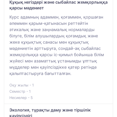
Құқық негіздері және сыбайлас жемқорлыққа
қарсы мәдениет
Курс адамның адаммен, қоғаммен, қоршаған
әлеммен қарым-қатынасын реттейтін
этикалық және заңнамалық нормаларды
білуге, білім алушылардың қоғамдық және
жеке құқықтық санасы мен құқықтық
мәдениетін арттыруға, сондай-ақ сыбайлас
жемқорлыққа қарсы іс-қимыл бойынша білім
жүйесі мен азаматтық ұстанымды ұлттық
мүдделер мен қауіпсіздікке қатер ретінде
қалыптастыруға бағытталған.
Оқу жылы - 1
Семестр - 1
Несиелер - 5
Экология, тұрақты даму және тіршілік
қауіпсіздігі