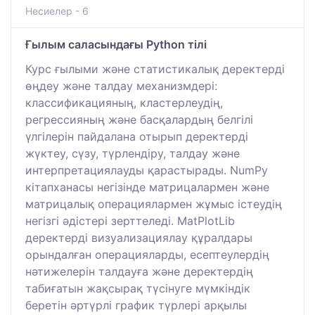
Несиелер - 6
Ғылым саласындағы Python тілі
Курс ғылыми және статистикалық деректерді
өңдеу және талдау механизмдері:
классификацияның, кластерлеудің,
регрессияның және басқалардың белгілі
үлгілерін пайдалана отырып деректерді
жүктеу, сүзу, түрлендіру, талдау және
интерпретациялауды қарастырады. NumPy
кітапханасы негізінде матрицалармен және
матрицалық операциялармен жұмыс істеудің
негізгі әдістері зерттеледі. MatPlotLib
деректерді визуализациялау құралдары
орындалған операцияларды, есептеулердің
нәтижелерін талдауға және деректердің
табиғатын жақсырақ түсінуге мүмкіндік
беретін әртүрлі график түрлері арқылы