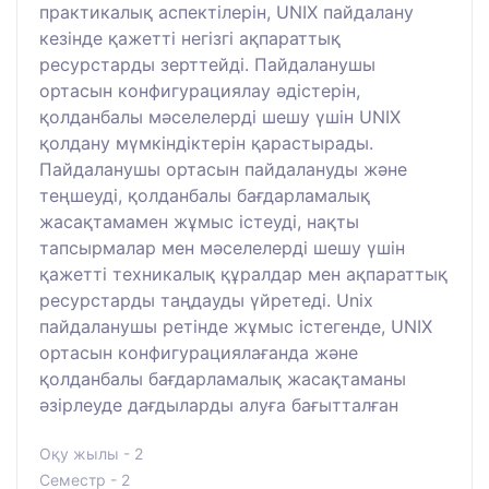
практикалық аспектілерін, UNIX пайдалану
кезінде қажетті негізгі ақпараттық
ресурстарды зерттейді. Пайдаланушы
ортасын конфигурациялау әдістерін,
қолданбалы мәселелерді шешу үшін UNIX
қолдану мүмкіндіктерін қарастырады.
Пайдаланушы ортасын пайдалануды және
теңшеуді, қолданбалы бағдарламалық
жасақтамамен жұмыс істеуді, нақты
тапсырмалар мен мәселелерді шешу үшін
қажетті техникалық құралдар мен ақпараттық
ресурстарды таңдауды үйретеді. Unix
пайдаланушы ретінде жұмыс істегенде, UNIX
ортасын конфигурациялағанда және
қолданбалы бағдарламалық жасақтаманы
әзірлеуде дағдыларды алуға бағытталған
Оқу жылы - 2
Семестр - 2