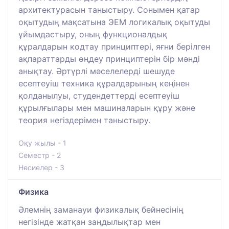
архитектурасын таныстыру. Сонымен қатар
оқытудың мақсатына ЭЕМ логикалық оқытуды
ұйымдастыру, оның функционалдық
құралдарын кодтау принциптері, яғни берілген
ақпараттарды өңдеу принциптерін бір мәнді
анықтау. Әртүрлі мәселелерді шешуде
есептеуіш техника құралдарының кеңінен
қолданылуы, студендеттерді есептеуіш
құрылғылары мен машиналарын құру және
теория негіздерімен таныстыру.
Оқу жылы - 1
Семестр - 2
Несиелер - 3
Физика
Әлемнің заманауи физикалық бейнесінің
негізінде жатқан заңдылықтар мен