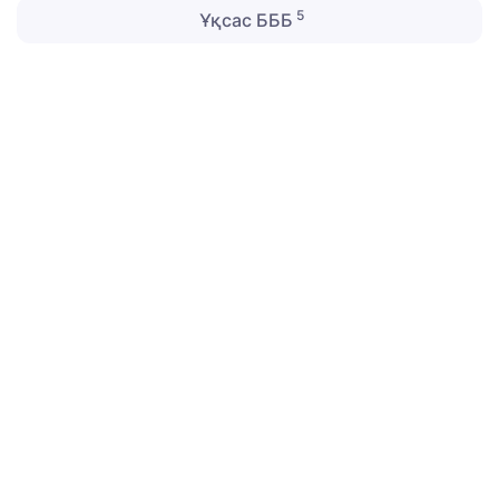
5
Ұқсас БББ