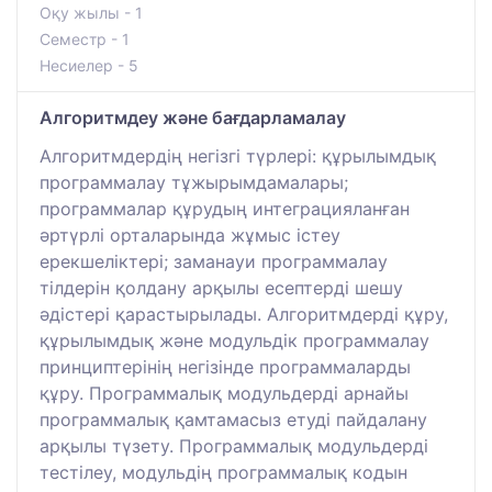
Оқу жылы - 1
Семестр - 1
Несиелер - 5
Алгоритмдеу және бағдарламалау
Алгоритмдердің негізгі түрлері: құрылымдық
программалау тұжырымдамалары;
программалар құрудың интеграцияланған
әртүрлі орталарында жұмыс істеу
ерекшеліктері; заманауи программалау
тілдерін қолдану арқылы есептерді шешу
әдістері қарастырылады. Алгоритмдерді құру,
құрылымдық және модульдік программалау
принциптерінің негізінде программаларды
құру. Программалық модульдерді арнайы
программалық қамтамасыз етуді пайдалану
арқылы түзету. Программалық модульдерді
тестілеу, модульдің программалық кодын