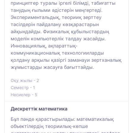
принциптер туралы іргелі білімді, табиғатты
танудың ғылыми әдістерін меңгертеді.
Экспериментальдық, теорииқ зерттеу
тәсілдерін пайдалану көзқарастарын
айқындайды. Физикалық құбылыстардың
моделін компьютерлік талдау жасайды.
Инновациялық, ақпараттық-
коммуникационалық технологииларды
қолдану арқылы қазіргі заманауи зертханалық
жұмыстарды жасауға бағыттайды.
Оқу жылы - 2
Семестр - 1
Несиелер - 5
Дискреттік математика
Бұл пәнде қарастырылады: математикалық
объектілердің теориилық-көпше