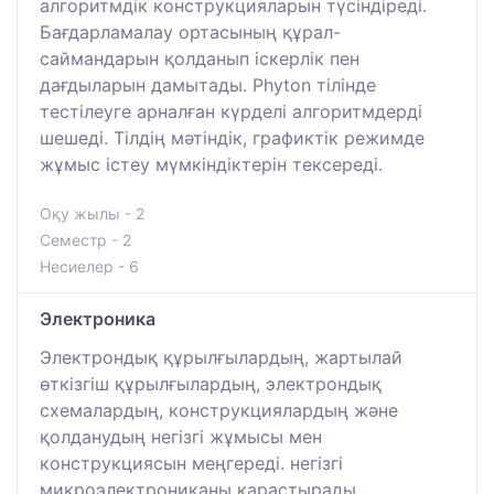
алгоритмдік конструкцияларын түсіндіреді.
Бағдарламалау ортасының құрал-
саймандарын қолданып іскерлік пен
дағдыларын дамытады. Phyton тілінде
тестілеуге арналған күрделі алгоритмдерді
шешеді. Тілдің мәтіндік, графиктік режимде
жұмыс істеу мүмкіндіктерін тексереді.
Оқу жылы - 2
Семестр - 2
Несиелер - 6
Электроника
Электрондық құрылғылардың, жартылай
өткізгіш құрылғылардың, электрондық
схемалардың, конструкциялардың және
қолданудың негізгі жұмысы мен
конструкциясын меңгереді. негізгі
микроэлектрониканы қарастырады,