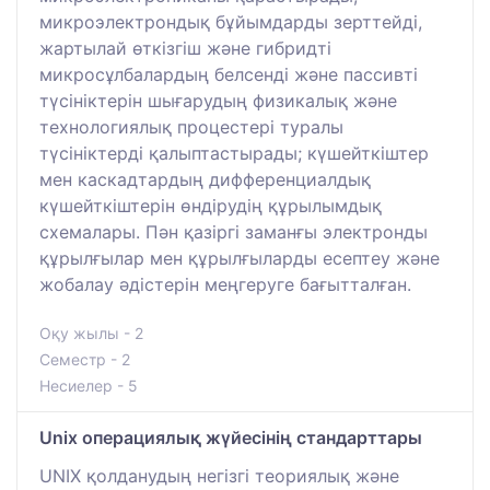
микроэлектрондық бұйымдарды зерттейді,
жартылай өткізгіш және гибридті
микросұлбалардың белсенді және пассивті
түсініктерін шығарудың физикалық және
технологиялық процестері туралы
түсініктерді қалыптастырады; күшейткіштер
мен каскадтардың дифференциалдық
күшейткіштерін өндірудің құрылымдық
схемалары. Пән қазіргі заманғы электронды
құрылғылар мен құрылғыларды есептеу және
жобалау әдістерін меңгеруге бағытталған.
Оқу жылы - 2
Семестр - 2
Несиелер - 5
Unix операциялық жүйесінің стандарттары
UNIX қолданудың негізгі теориялық және