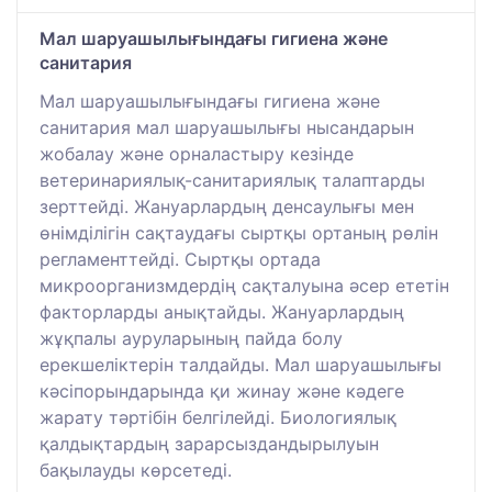
Мал шаруашылығындағы гигиена және
санитария
Мал шаруашылығындағы гигиена және
санитария мал шаруашылығы нысандарын
жобалау және орналастыру кезінде
ветеринариялық-санитариялық талаптарды
зерттейді. Жануарлардың денсаулығы мен
өнімділігін сақтаудағы сыртқы ортаның рөлін
регламенттейді. Сыртқы ортада
микроорганизмдердің сақталуына әсер ететін
факторларды анықтайды. Жануарлардың
жұқпалы ауруларының пайда болу
ерекшеліктерін талдайды. Мал шаруашылығы
кәсіпорындарында қи жинау және кәдеге
жарату тәртібін белгілейді. Биологиялық
қалдықтардың зарарсыздандырылуын
бақылауды көрсетеді.