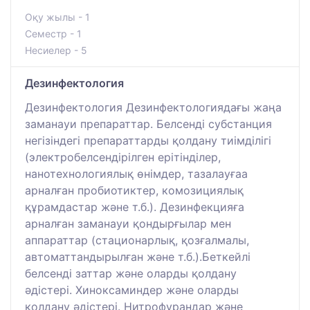
Оқу жылы - 1
Семестр - 1
Несиелер - 5
Дезинфектология
Дезинфектология Дезинфектологиядағы жаңа
заманауи препараттар. Белсенді субстанция
негізіндегі препараттарды қолдану тиімділігі
(электробелсендірілген ерітінділер,
нанотехнологиялық өнімдер, тазалауғаа
арналған пробиотиктер, комозициялық
құрамдастар және т.б.). Дезинфекцияға
арналған заманауи қондырғылар мен
аппараттар (стационарлық, қозғалмалы,
автоматтандырылған және т.б.).Беткейлі
белсенді заттар және оларды қолдану
әдістері. Хиноксаминдер және оларды
қолдану әдістері. Нитрофурандар және