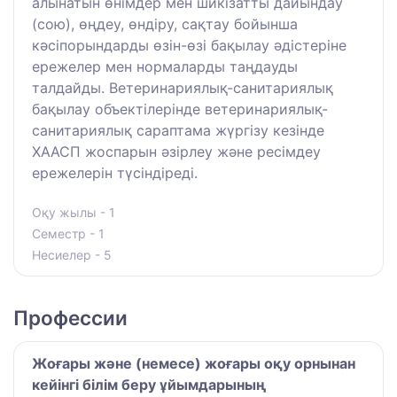
алынатын өнімдер мен шикізатты дайындау
(сою), өңдеу, өндіру, сақтау бойынша
кәсіпорындарды өзін-өзі бақылау әдістеріне
ережелер мен нормаларды таңдауды
талдайды. Ветеринариялық-санитариялық
бақылау объектілерінде ветеринариялық-
санитариялық сараптама жүргізу кезінде
ХААСП жоспарын әзірлеу және ресімдеу
ережелерін түсіндіреді.
Оқу жылы - 1
Семестр - 1
Несиелер - 5
Профессии
Жоғары және (немесе) жоғары оқу орнынан
кейінгі білім беру ұйымдарының