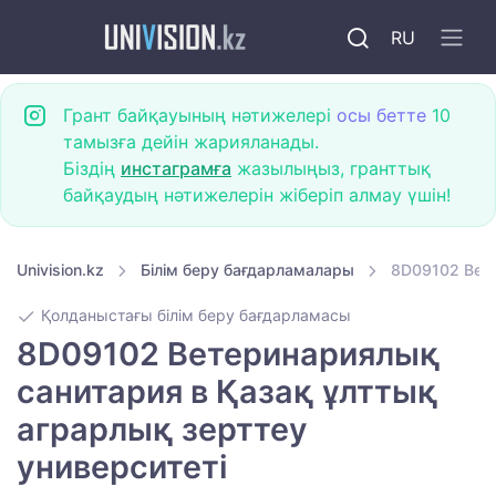
RU
Грант байқауының нәтижелері
осы бетте
10
тамызға дейін жарияланады.
Біздің
инстаграмға
жазылыңыз, гранттық
байқаудың нәтижелерін жіберіп алмау үшін!
Univision.kz
Білім беру бағдарламалары
8D09102 Вете
Қолданыстағы білім беру бағдарламасы
8D09102 Ветеринариялық
санитария в Қазақ ұлттық
аграрлық зерттеу
университеті