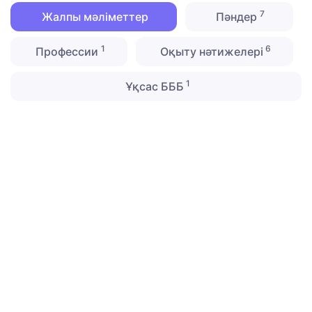
7
Жалпы мәліметтер
Пәндер
1
6
Профессии
Оқыту нәтижелері
1
Ұқсас БББ