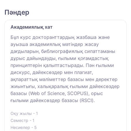
Пәндер
Академиялық хат
Бұл курс докторанттардың жазбаша және
ауызша академиялық мәтіндер жасау
дағдыларын, библиографиялық сипаттаманы
дұрыс дайындауды, ғылыми қоғамдастық
принциптерін қалыптастырады. Пән ғылыми
дискурс, дәйексөздер мен плагиат,
ақпараттық мәліметтер базасы мен деректер
жиынтығы, халықаралық ғылыми дәйексөздер
базасы (Web of Science, SCOPUS), орыс
ғылыми дәйексөздер базасы (RSCI).
Оқу жылы - 1
Семестр - 1
Несиелер - 5