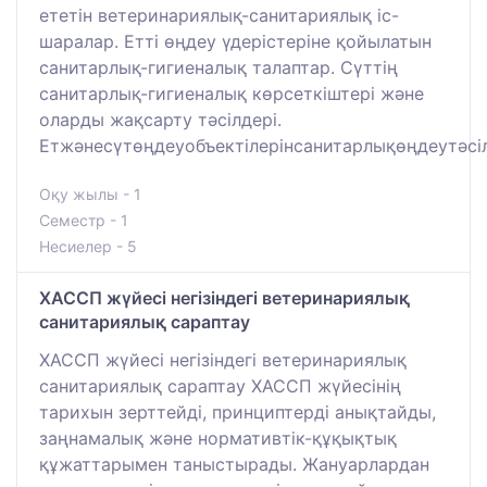
ететін ветеринариялық-санитариялық іс-
шаралар. Етті өңдеу үдерістеріне қойылатын
санитарлық-гигиеналық талаптар. Сүттің
санитарлық-гигиеналық көрсеткіштері және
оларды жақсарту тәсілдері.
Етжәнесүтөңдеуобъектілерінсанитарлықөңдеутәсіл
Оқу жылы - 1
Семестр - 1
Несиелер - 5
ХАССП жүйесі негізіндегі ветеринариялық
санитариялық сараптау
ХАССП жүйесі негізіндегі ветеринариялық
санитариялық сараптау ХАССП жүйесінің
тарихын зерттейді, принциптерді анықтайды,
заңнамалық және нормативтік-құқықтық
құжаттарымен таныстырады. Жануарлардан