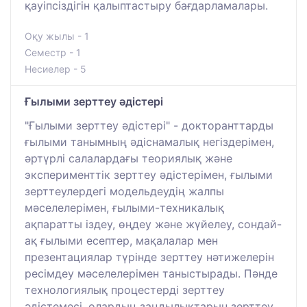
қауіпсіздігін қалыптастыру бағдарламалары.
Оқу жылы - 1
Семестр - 1
Несиелер - 5
Ғылыми зерттеу әдістері
"Ғылыми зерттеу әдістері" - докторанттарды
ғылыми танымның әдіснамалық негіздерімен,
әртүрлі салалардағы теориялық және
эксперименттік зерттеу әдістерімен, ғылыми
зерттеулердегі модельдеудің жалпы
мәселелерімен, ғылыми-техникалық
ақпаратты іздеу, өңдеу және жүйелеу, сондай-
ақ ғылыми есептер, мақалалар мен
презентациялар түрінде зерттеу нәтижелерін
ресімдеу мәселелерімен таныстырады. Пәнде
технологиялық процестерді зерттеу
әдістемесі, олардың заңдылықтарын зерттеу,