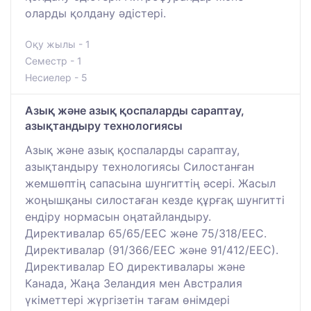
оларды қолдану әдістері.
Оқу жылы - 1
Семестр - 1
Несиелер - 5
Азық және азық қоспаларды сараптау,
азықтандыру технологиясы
Азық және азық қоспаларды сараптау,
азықтандыру технологиясы Силостанған
жемшөптің сапасына шунгиттің әсері. Жасыл
жоңышқаны силостаған кезде құрғақ шунгитті
ендіру нормасын оңатайландыру.
Директивалар 65/65/ЕЕС және 75/318/ЕЕС.
Директивалар (91/366/ЕЕС және 91/412/ЕЕС).
Директивалар ЕО директивалары және
Канада, Жаңа Зеландия мен Австралия
үкіметтері жүргізетін тағам өнімдері