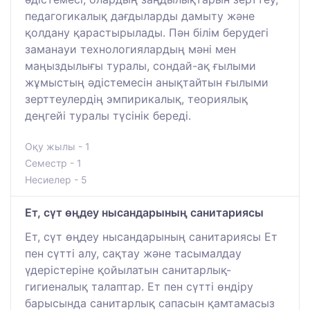
педагогикалық дағдыларды дамыту және
қолдану қарастырылады. Пән білім берудегі
заманауи технологиялардың мәні мен
маңыздылығы туралы, сондай-ақ ғылыми
жұмыстың әдістемесін анықтайтын ғылыми
зерттеулердің эмпирикалық, теориялық
деңгейі туралы түсінік береді.
Оқу жылы - 1
Семестр - 1
Несиелер - 5
Ет, сүт өңдеу нысандарының санитариясы
Ет, сүт өңдеу нысандарының санитариясы Ет
пен сүтті алу, сақтау және тасымалдау
үдерістеріне қойылатын санитарлық-
гигиеналық талаптар. Ет пен сүтті өндіру
барысында санитарлық сапасын қамтамасыз