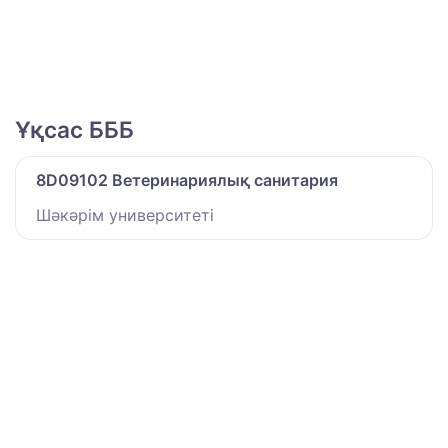
Ұқсас БББ
8D09102 Ветеринариялық санитария
Шәкәрім университеті