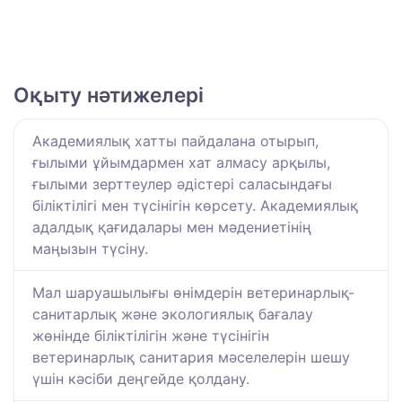
Оқыту нәтижелері
Академиялық хатты пайдалана отырып,
ғылыми ұйымдармен хат алмасу арқылы,
ғылыми зерттеулер әдістері саласындағы
біліктілігі мен түсінігін көрсету. Академиялық
адалдық қағидалары мен мәдениетінің
маңызын түсіну.
Мал шаруашылығы өнімдерін ветеринарлық-
санитарлық және экологиялық бағалау
жөнінде біліктілігін және түсінігін
ветеринарлық санитария мәселелерін шешу
үшін кәсіби деңгейде қолдану.