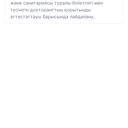
және санитариясы туралы біліктілігі мен
түсінігін докторанттың қорытынды
аттестаттауы барысында пайдалану.