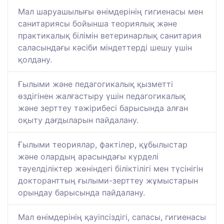
Мал шаруашылығы өнімдерінің гигиенасы мен
санитариясы бойынша теориялық және
практикалық білімін ветеринарлық санитария
саласындағы кәсіби міндеттерді шешу үшін
қолдану.
Ғылыми және педагогикалық қызметті
өздігінен жалғастыру үшін педагогикалық
және зерттеу тәжірибесі барысында алған
оқыту дағдыларын пайдалану.
Ғылыми теориялар, фактілер, құбылыстар
және олардың арасындағы күрделі
тәуелділіктер жөніндегі біліктілігі мен түсінігін
докторанттың ғылыми-зерттеу жұмыстарын
орындау барысында пайдалану.
Мал өнімдерінің қауіпсіздігі, сапасы, гигиенасы