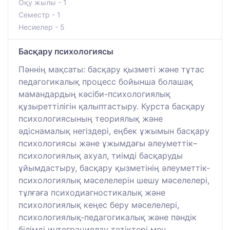
Оқу жылы - 1
Семестр - 1
Несиелер - 5
Басқару психологиясы
Пәннің мақсаты: басқару қызметі және тұтас
педагогикалық процесс бойынша болашақ
мамандардың кәсіби-психологиялық
құзыреттілігін қалыптастыру. Курста басқару
психологиясының теориялық және
әдіснамалық негіздері, еңбек ұжымын басқару
психологиясы және ұжымдағы әлеуметтік–
психологиялық ахуал, тиімді басқаруды
ұйымдастыру, басқару қызметінің әлеуметтік-
психологиялық мәселелерін шешу мәселелері,
тұлғаға психодиагностикалық және
психологиялық кеңес беру мәселелері,
психологиялық-педагогикалық және пәндік
білімді интеграциялау тетіктері мен