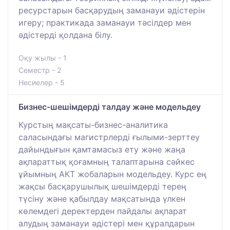
ресурстарын басқарудың заманауи әдістерін
игеру; практикада заманауи тәсілдер мен
әдістерді қолдана білу.
Оқу жылы - 1
Семестр - 2
Несиелер - 5
Бизнес-шешімдерді талдау және модельдеу
Курстың мақсаты-бизнес-аналитика
саласындағы магистрлерді ғылыми-зерттеу
дайындығын қамтамасыз ету және жаңа
ақпараттық қоғамның талаптарына сәйкес
ұйымның АКТ жобаларын модельдеу. Курс ең
жақсы басқарушылық шешімдерді терең
түсіну және қабылдау мақсатында үлкен
көлемдегі деректерден пайдалы ақпарат
алудың заманауи әдістері мен құралдарын