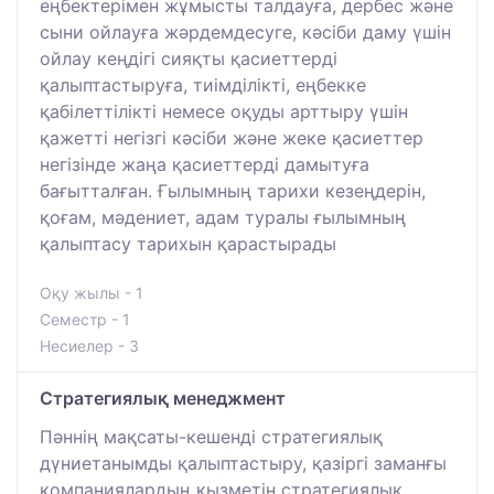
еңбектерімен жұмысты талдауға, дербес және
сыни ойлауға жәрдемдесуге, кәсіби даму үшін
ойлау кеңдігі сияқты қасиеттерді
қалыптастыруға, тиімділікті, еңбекке
қабілеттілікті немесе оқуды арттыру үшін
қажетті негізгі кәсіби және жеке қасиеттер
негізінде жаңа қасиеттерді дамытуға
бағытталған. Ғылымның тарихи кезеңдерін,
қоғам, мәдениет, адам туралы ғылымның
қалыптасу тарихын қарастырады
Оқу жылы - 1
Семестр - 1
Несиелер - 3
Стратегиялық менеджмент
Пәннің мақсаты-кешенді стратегиялық
дүниетанымды қалыптастыру, қазіргі заманғы
компаниялардың қызметін стратегиялық