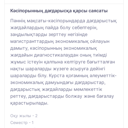
Кәсіпорынның дағдарысқа қарсы саясаты
Пәннің мақсаты-кәсіпорындарда дағдарыстық
жағдайлардың пайда болу себептерін,
заңдылықтарды зерттеу негізінде
магистранттардың экономикалық ойлауын
дамыту, кәсіпорынның экономикалық
жағдайын диагностикалаудан оның тиімді
жұмыс істеуін қалпына келтіруге бағытталған
нақты шараларды жүзеге асыруға дейінгі
шараларды білу. Курста қоғамның әлеуметтік-
экономикалық дамуындағы дағдарыстар,
дағдарыстық жағдайларды мемлекеттік
реттеу, дағдарыстарды болжау және бағалау
қарастырылады.
Оқу жылы - 2
Семестр - 1