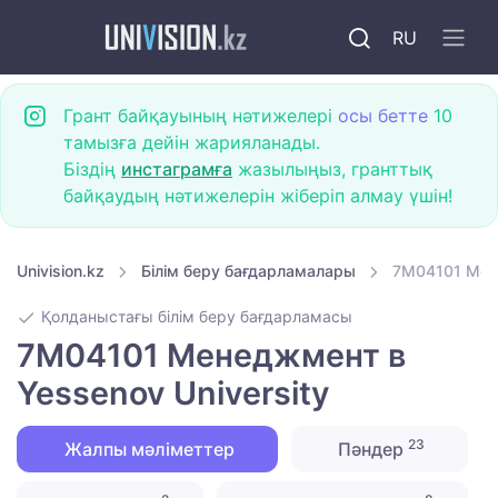
RU
Грант байқауының нәтижелері
осы бетте
10
тамызға дейін жарияланады.
Біздің
инстаграмға
жазылыңыз, гранттық
байқаудың нәтижелерін жіберіп алмау үшін!
Univision.kz
Білім беру бағдарламалары
7M04101 Мене
Қолданыстағы білім беру бағдарламасы
7M04101 Менеджмент в
Yessenov University
23
Жалпы мәліметтер
Пәндер