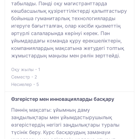
табылады. Пәнді оқу магистранттарда
көшбасшылық құзіреттіліктерді қалыптастыру
бойынша гуманитарлық технологияларды
игеруге бағытталған, олар кәсіби қызметтің
әртүрлі салаларында көрінуі керек. Пән
ұйымдардағы команда құру ерекшеліктерін,
компаниялардың мақсатына жетудегі топтық
жұмыстардың маңызы мен рөлін зерттейді.
Оқу жылы - 1
Семестр - 2
Несиелер - 5
Өзгерістер мен инновацияларды басқару
Пәннің мақсаты: ұйымның даму
заңдылықтары мен ұйымдастырушылық
өзгерістердің негізгі заңдылықтары туралы
түсінік беру. Курс басқарудың заманауи