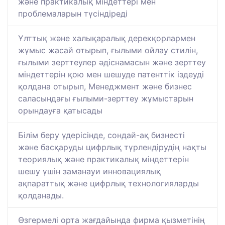
және практикалық міндеттері мен
проблемаларын түсіндіреді
Ұлттық және халықаралық дерекқорлармен
жұмыс жасай отырып, ғылыми ойлау стилін,
ғылыми зерттеулер әдіснамасын және зерттеу
міндеттерін қою мен шешуде патенттік іздеуді
қолдана отырып, Менеджмент және бизнес
саласындағы ғылыми-зерттеу жұмыстарын
орындауға қатысады
Білім беру үдерісінде, сондай-ақ бизнесті
және басқаруды цифрлық түрлендірудің нақты
теориялық және практикалық міндеттерін
шешу үшін заманауи инновациялық
ақпараттық және цифрлық технологияларды
қолданады.
Өзгермелі орта жағдайында фирма қызметінің