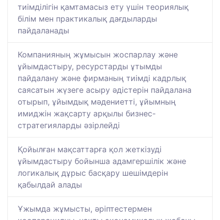
тиімділігін қамтамасыз ету үшін теориялық
білім мен практикалық дағдыларды
пайдаланады
Компанияның жұмысын жоспарлау және
ұйымдастыру, ресурстарды ұтымды
пайдалану және фирманың тиімді кадрлық
саясатын жүзеге асыру әдістерін пайдалана
отырып, ұйымдық мәдениетті, ұйымның
имиджін жақсарту арқылы бизнес-
стратегияларды әзірлейді
Қойылған мақсаттарға қол жеткізуді
ұйымдастыру бойынша адамгершілік және
логикалық дұрыс басқару шешімдерін
қабылдай алады
Ұжымда жұмысты, әріптестермен