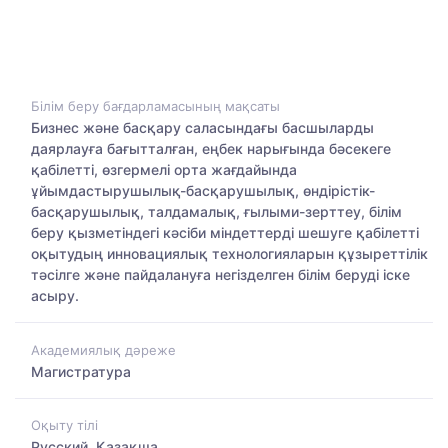
Білім беру бағдарламасының мақсаты
Бизнес және басқару саласындағы басшыларды
даярлауға бағытталған, еңбек нарығында бәсекеге
қабілетті, өзгермелі орта жағдайында
ұйымдастырушылық-басқарушылық, өндірістік-
басқарушылық, талдамалық, ғылыми-зерттеу, білім
беру қызметіндегі кәсіби міндеттерді шешуге қабілетті
оқытудың инновациялық технологияларын құзыреттілік
тәсілге және пайдалануға негізделген білім беруді іске
асыру.
Академиялық дәреже
Магистратура
Оқыту тілі
Русский, Қазақша