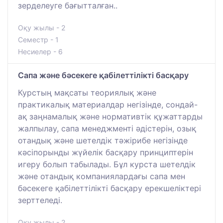
зерделеуге бағытталған..
Оқу жылы - 2
Семестр - 1
Несиелер - 6
Сапа және бәсекеге қабілеттілікті басқару
Курстың мақсаты теориялық және
практикалық материалдар негізінде, сондай-
ақ заңнамалық және нормативтік құжаттарды
жалпылау, сапа менеджменті әдістерін, озық
отандық және шетелдік тәжірибе негізінде
кәсіпорынды жүйелік басқару принциптерін
игеру болып табылады. Бұл курста шетелдік
және отандық компаниялардағы сапа мен
бәсекеге қабілеттілікті басқару ерекшеліктері
зерттеледі.
Оқу жылы - 2