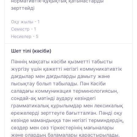
нормативтік-құқықтық қатынастарды
зерттейді
Оқу жылы - 1
Семестр - 1
Несиелер - 5
Шет тілі (кәсіби)
Пәннің мақсаты кәсіби қызметті табысты
жүргізу үшін қажетті негізгі коммуникативтік
дағдылар мен дағдыларды дамыту және
пысықтау болып табылады. Пән Кәсіби
саладағы коммуникация терминологиясын,
сондай-ақ мәтінді аудару кезіндегі
грамматикалық құрылымдар мен лексикалық
ережелерді зерттеуге бағытталған. Пәнді оқу
кезінде мамандыққа тән негізгі терминдердің,
сөздер мен сөз тіркестерінің мағыналары
және олардың баламалары қарастырылады.