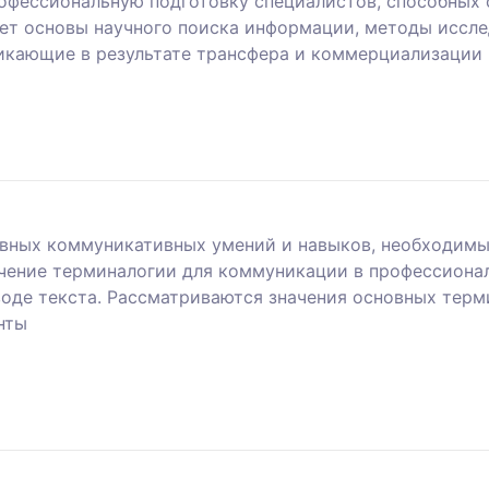
профессиональную подготовку специалистов, способных
ает основы научного поиска информации, методы иссле
икающие в результате трансфера и коммерциализации 
овных коммуникативных умений и навыков, необходим
учение терминалогии для коммуникации в профессиона
воде текста. Рассматриваются значения основных терм
нты