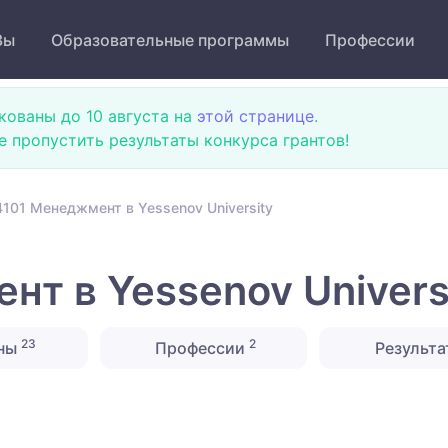
Зы
Образовательные программы
Профессии
кованы до 10 августа на
этой странице
.
не пропустить результаты конкурса грантов!
101 Менеджмент в Yessenov University
т в Yessenov Univers
23
2
ны
Профессии
Результа