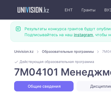
ЕНТ
Гранты
ВУ
Результаты конкурса грантов будут опубли
Подписывайтесь на наш
instagram
, чтобы 
Univision.kz
Образовательные программы
7M04
Действующая образовательная программа
7M04101 Менеджмен
Общие сведения
Дисципли