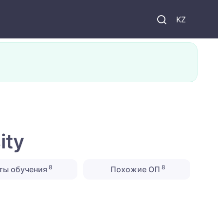
KZ
ity
8
8
ты обучения
Похожие ОП