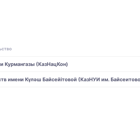
ьство
ни Курмангазы (КазНацКон)
тв имени Күләш Байсейітовой (КазНУИ им. Байсеитов