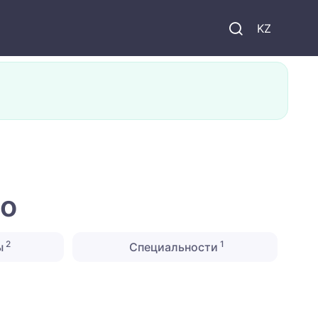
KZ
во
2
1
ы
Специальности