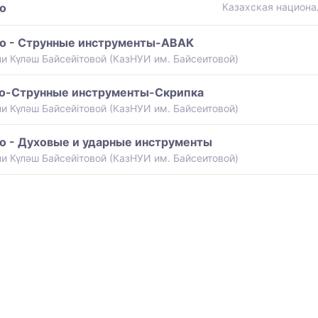
о
Казахская национа
о - Струнные инструменты-АВАК
и Күләш Байсейітовой (КазНУИ им. Байсеитовой)
во-Струнные инструменты-Скрипка
и Күләш Байсейітовой (КазНУИ им. Байсеитовой)
о - Духовые и ударные инструменты
и Күләш Байсейітовой (КазНУИ им. Байсеитовой)