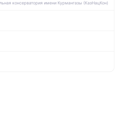
льная консерватория имени Курмангазы (КазНацКон)