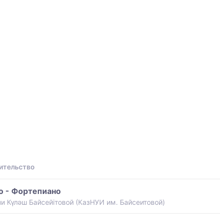
ы
ительство
о - Фортепиано
и Күләш Байсейітовой (КазНУИ им. Байсеитовой)