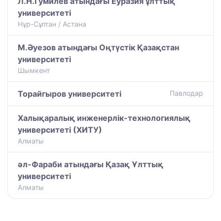
Л.Н.Гумилев атындағы Еуразия ұлттық
университеті
Нұр-Сұлтан / Астана
М.Әуезов атындағы Оңтүстік Қазақстан
университеті
Шымкент
Торайгыров университеті
Павлодар
Халықаралық инженерлік-технологиялық
университеті (ХИТУ)
Алматы
әл-Фараби атындағы Қазақ Ұлттық
университеті
Алматы