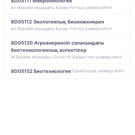
8D05111 Микробиология
әл-Фараби атындағы Қазақ Ұлттық университеті
8D05112 Экологиялық биоинженерия
әл-Фараби атындағы Қазақ Ұлттық университеті
8D05120 Агроөнеркәсіп саласындағы
биотехнологиялық аспектілер
М.Әуезов атындағы Оңтүстік Қазақстан университеті
8D05152 Биотехнология
Торайгыров университеті