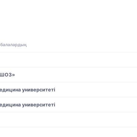
, балалардың
«ВШОЗ»
едицина университеті
едицина университеті