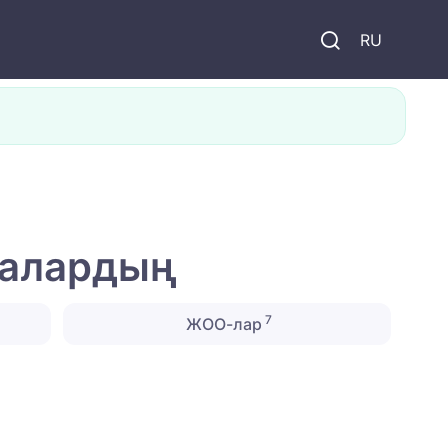
и
RU
лалардың
7
ЖОО-лар