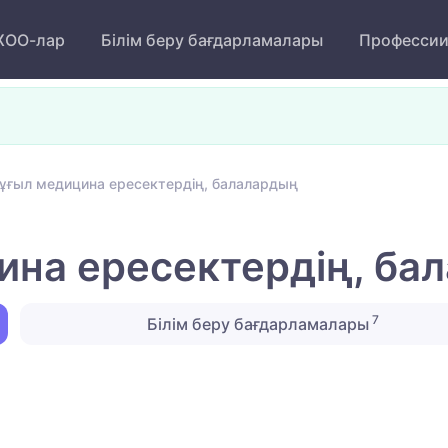
ОО-лар
Білім беру бағдарламалары
Професси
ұғыл медицина ересектердің, балалардың
ина ересектердің, ба
7
Білім беру бағдарламалары