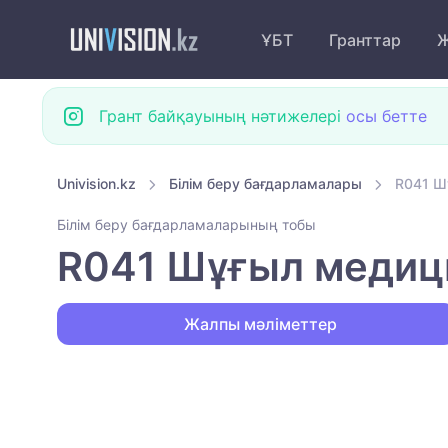
ҰБТ
Гранттар
Ж
Грант байқауының нәтижелері
осы бетте
Univision.kz
Білім беру бағдарламалары
R041 Ш
Білім беру бағдарламаларының тобы
R041 Шұғыл медиц
Жалпы мәліметтер