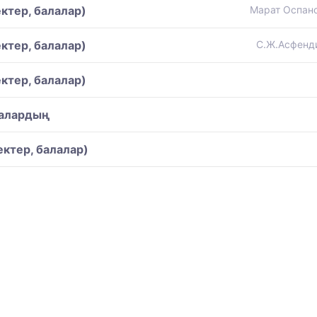
ктер, балалар)
Марат Оспано
ктер, балалар)
С.Ж.Асфенди
ктер, балалар)
лалардың
ектер, балалар)