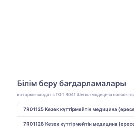
Білім беру бағдарламалары
которые входят в ГОП R041 Шұғыл медицина ересекте
7R01125 Кезек күттірмейтін медицина (ересе
7R01128 Кезек күттірмейтін медицина (ерес