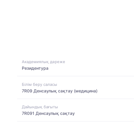
Академиялық дәреже
Резидентура
Білім беру саласы
7R09 Денсаулық сақтау (медицина)
Дайындық бағыты
7R091 Денсаулық сақтау