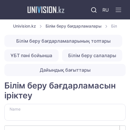
RU
Univision.kz
Білім беру бағдарламалары
Білім бе
Білім беру бағдарламаларының топтары
ҰБТ пәні бойынша
Білім беру салалары
Дайындық бағыттары
Білім беру бағдарламасын
іріктеу
Name