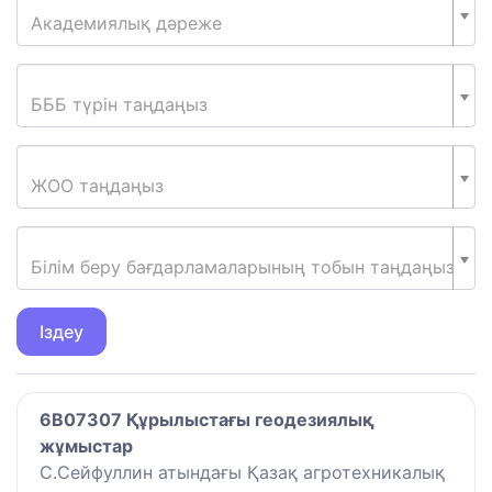
Академиялық дәреже
БББ түрін таңдаңыз
ЖОО таңдаңыз
Білім беру бағдарламаларының тобын таңдаңыз
Іздеу
6B07307 Құрылыстағы геодезиялық
жұмыстар
С.Сейфуллин атындағы Қазақ агротехникалық