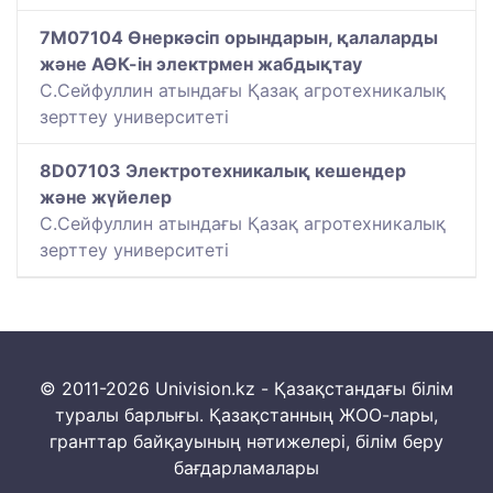
7M07104 Өнеркәсіп орындарын, қалаларды
және АӨК-ін электрмен жабдықтау
С.Сейфуллин атындағы Қазақ агротехникалық
зерттеу университеті
8D07103 Электротехникалық кешендер
және жүйелер
С.Сейфуллин атындағы Қазақ агротехникалық
зерттеу университеті
© 2011-2026 Univision.kz - Қазақстандағы білім
туралы барлығы. Қазақстанның ЖОО-лары,
гранттар байқауының нәтижелері, білім беру
бағдарламалары