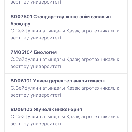
зерттеу университеті
8D07501 Стандарттау және өнім сапасын
басқару
С.Сейфуллин атындағы Қазақ агротехникалық
зерттеу университеті
7M05104 Биология
С.Сейфуллин атындағы Қазақ агротехникалық
зерттеу университеті
8D06101 Үлкен деректер аналитикасы
С.Сейфуллин атындағы Қазақ агротехникалық
зерттеу университеті
8D06102 Жүйелік инженерия
С.Сейфуллин атындағы Қазақ агротехникалық
зерттеу университеті