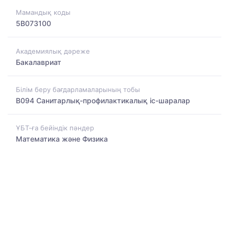
Мамандық коды
5B073100
Академиялық дәреже
Бакалавриат
Білім беру бағдарламаларының тобы
B094 Санитарлық-профилактикалық іс-шаралар
ҰБТ-ға бейіндік пәндер
Математика және Физика