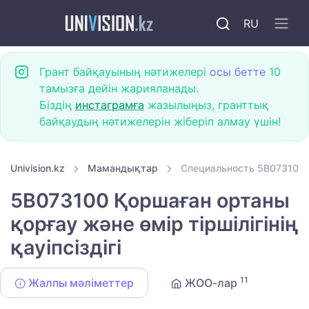
RU
Грант байқауының нәтижелері
осы бетте
10
тамызға дейін жарияланады.
Біздің
инстаграмға
жазылыңыз, гранттық
байқаудың нәтижелерін жіберіп алмау үшін!
Univision.kz
Мамандықтар
Специальность 5B073100 Қ
5B073100 Қоршаған ортаны
қорғау және өмір тіршілігінің
қауіпсіздігі
11
Жалпы мәліметтер
ЖОО-лар