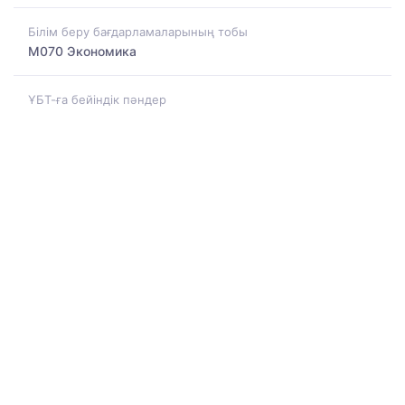
Білім беру бағдарламаларының тобы
M070 Экономика
ҰБТ-ға бейіндік пәндер