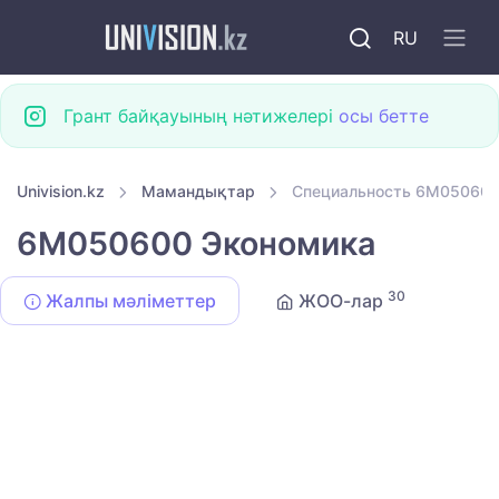
RU
Грант байқауының нәтижелері
осы бетте
Univision.kz
Мамандықтар
Специальность 6M050600
6M050600 Экономика
30
Жалпы мәліметтер
ЖОО-лар