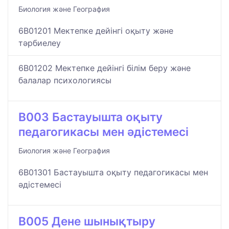
Биология және География
6B01201 Мектепке дейінгі оқыту және
тәрбиелеу
6B01202 Мектепке дейінгі білім беру және
балалар психологиясы
B003 Бастауышта оқыту
педагогикасы мен әдістемесі
Биология және География
6B01301 Бастауышта оқыту педагогикасы мен
әдістемесі
B005 Дене шынықтыру