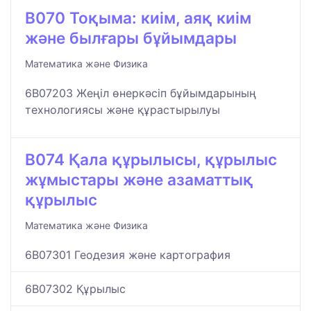
B070 Тоқыма: киім, аяқ киім
және былғары бұйымдары
Математика және Физика
6B07203 Жеңіл өнеркәсіп бұйымдарының
технологиясы және құрастырылуы
B074 Қала құрылысы, құрылыс
жұмыстары және азаматтық
құрылыс
Математика және Физика
6B07301 Геодезия және картография
6B07302 Құрылыс