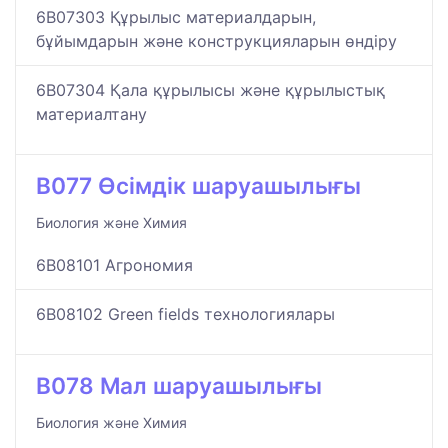
6B07303 Құрылыс материалдарын,
бұйымдарын және конструкцияларын өндіру
6B07304 Қала құрылысы және құрылыстық
материалтану
B077 Өсімдік шаруашылығы
Биология және Химия
6B08101 Агрономия
6B08102 Green fields технологиялары
B078 Мал шаруашылығы
Биология және Химия