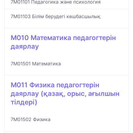
7M01101 Педагогика және психология
7M01103 Білім берудегі көшбасшылық
M010 Математика педагогтерін
даярлау
7M01501 Математика
M011 Физика педагогтерін
даярлау (қазақ, орыс, ағылшын
тілдері)
7M01502 Физика