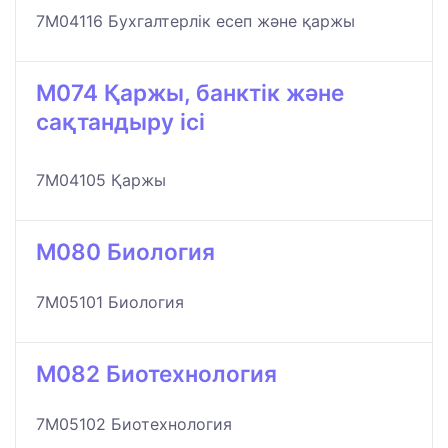
7M04116 Бухгалтерлік есеп және қаржы
M074 Қаржы, банктік және
сақтандыру ісі
7M04105 Қаржы
M080 Биология
7M05101 Биология
M082 Биотехнология
7M05102 Биотехнология