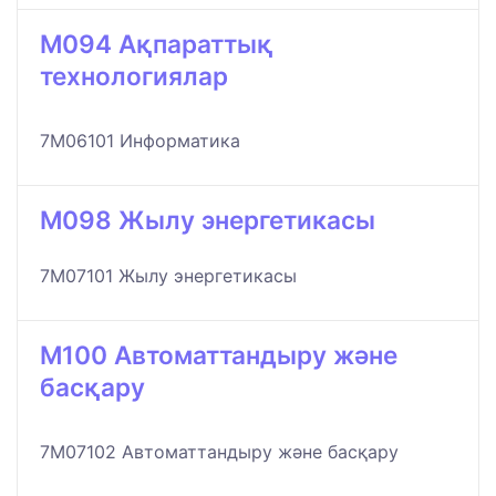
M094 Ақпараттық
технологиялар
7M06101 Информатика
M098 Жылу энергетикасы
7M07101 Жылу энергетикасы
M100 Автоматтандыру және
басқару
7M07102 Автоматтандыру және басқару