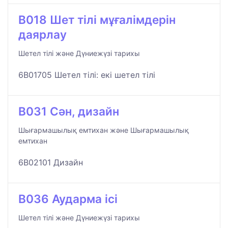
B018 Шет тілі мұғалімдерін
даярлау
Шетел тілі және Дүниежүзі тарихы
6B01705 Шетел тілі: екі шетел тілі
B031 Сән, дизайн
Шығармашылық емтихан және Шығармашылық
емтихан
6B02101 Дизайн
B036 Аударма ісі
Шетел тілі және Дүниежүзі тарихы