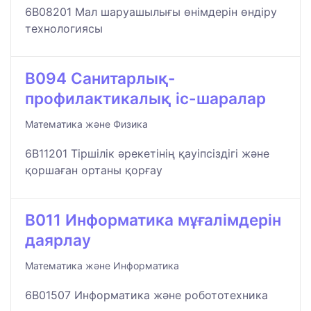
6B08201 Мал шаруашылығы өнімдерін өндіру
технологиясы
B094 Санитарлық-
профилактикалық іс-шаралар
Математика және Физика
6B11201 Тіршілік әрекетінің қауіпсіздігі және
қоршаған ортаны қорғау
B011 Информатика мұғалімдерін
даярлау
Математика және Информатика
6B01507 Информатика және робототехника