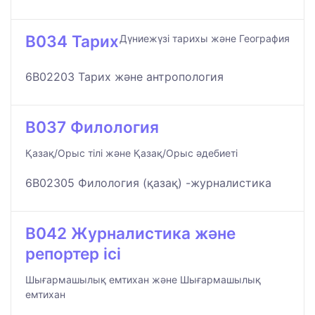
B034 Тарих
Дүниежүзі тарихы және География
6B02203 Тарих және антропология
B037 Филология
Қазақ/Орыс тілі және Қазақ/Орыс әдебиеті
6B02305 Филология (қазақ) -журналистика
B042 Журналистика және
репортер ісі
Шығармашылық емтихан және Шығармашылық
емтихан