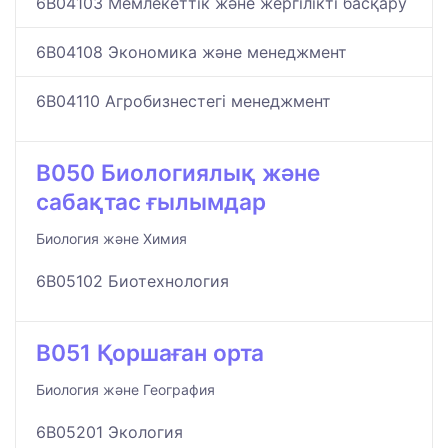
6B04103 Мемлекеттік және жергілікті басқару
6B04108 Экономика және менеджмент
6B04110 Aгробизнестегі менеджмент
B050 Биологиялық және
сабақтас ғылымдар
Биология және Химия
6B05102 Биотехнология
B051 Қоршаған орта
Биология және География
6B05201 Экология