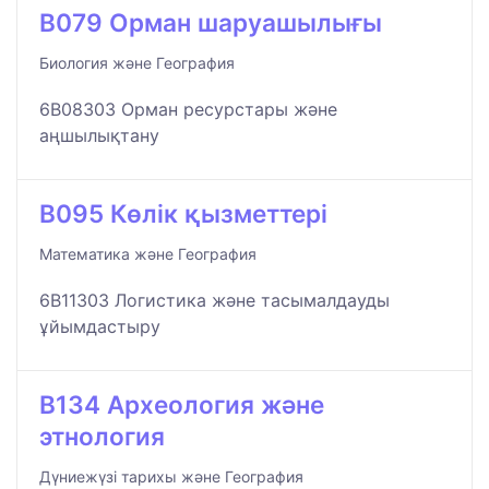
B079 Орман шаруашылығы
Биология және География
6B08303 Орман ресурстары және
аңшылықтану
B095 Көлік қызметтері
Математика және География
6B11303 Логистика және тасымалдауды
ұйымдастыру
B134 Археология және
этнология
Дүниежүзі тарихы және География