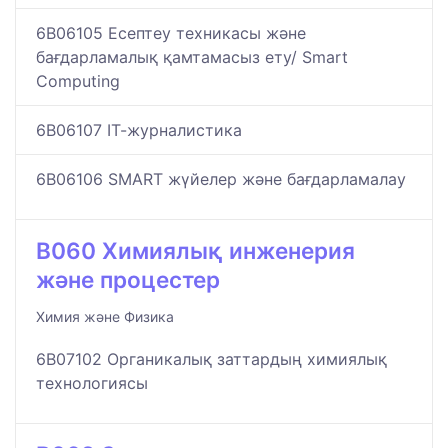
6B06105 Есептеу техникасы және
бағдарламалық қамтамасыз ету/ Smart
Computing
6B06107 ІТ-журналистика
6B06106 SMART жүйелер және бағдарламалау
B060 Химиялық инженерия
және процестер
Химия және Физика
6B07102 Органикалық заттардың химиялық
технологиясы