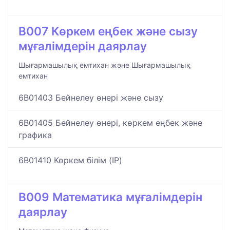
B007 Көркем еңбек және сызу
мұғалімдерін даярлау
Шығармашылық емтихан және Шығармашылық
емтихан
6B01403 Бейнелеу өнері және сызу
6B01405 Бейнелеу өнері, көркем еңбек және
графика
6B01410 Көркем білім (IP)
B009 Математика мұғалімдерін
даярлау