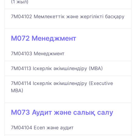
(1 жыл)
7M04102 Мемлекеттік және жергілікті басқару
M072 Менеджмент
7M04103 Менеджмент
7M04113 Іскерлік әкімшілендіру (МВА)
7M04114 Іскерлік әкімшілендіру (Еxecutive
МВА)
M073 Аудит және салық салу
7M04104 Есеп және аудит