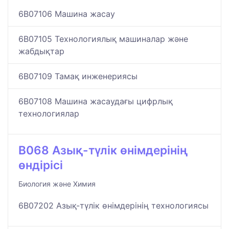
6B07106 Машина жасау
6B07105 Технологиялық машиналар және
жабдықтар
6B07109 Тамақ инженериясы
6B07108 Машина жасаудағы цифрлық
технологиялар
B068 Азық-түлік өнімдерінің
өндірісі
Биология және Химия
6B07202 Азық-түлік өнімдерінің технологиясы