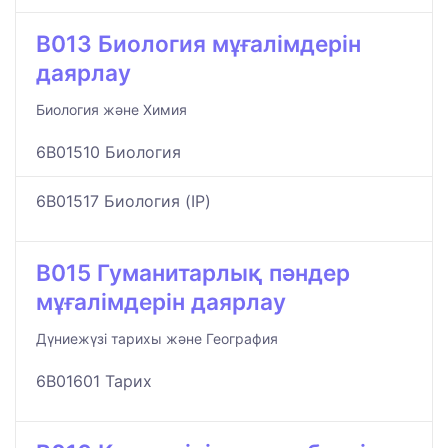
B013 Биология мұғалімдерін
даярлау
Биология және Химия
6B01510 Биология
6B01517 Биология (IP)
B015 Гуманитарлық пәндер
мұғалімдерін даярлау
Дүниежүзі тарихы және География
6B01601 Тарих