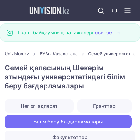
RU
Грант байқауының нәтижелері
осы бетте
Univision.kz
ВУЗы Казахстана
Семей университеттері
Семей қаласының Шәкәрім
атындағы университетіндегі білім
беру бағдарламалары
Негізгі ақпарат
Гранттар
Білім беру бағдарламалары
Факультеттер