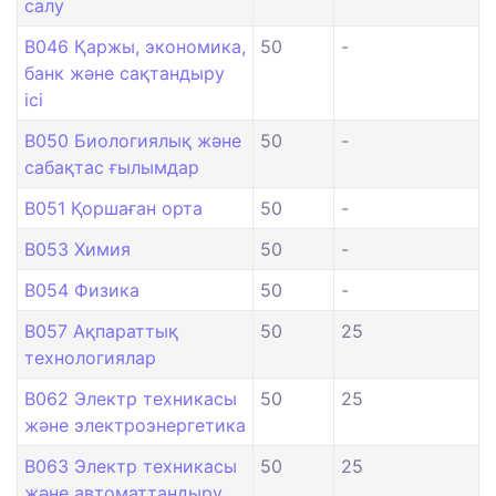
салу
B046 Қаржы, экономика,
50
-
банк және сақтандыру
ісі
B050 Биологиялық және
50
-
сабақтас ғылымдар
B051 Қоршаған орта
50
-
B053 Химия
50
-
B054 Физика
50
-
B057 Ақпараттық
50
25
технологиялар
B062 Электр техникасы
50
25
және электроэнергетика
B063 Электр техникасы
50
25
және автоматтандыру