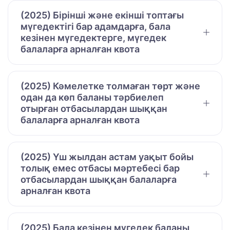
(2025) Бірінші және екінші топтағы
мүгедектігі бар адамдарға, бала
кезінен мүгедектерге, мүгедек
балаларға арналған квота
(2025) Кәмелетке толмаған төрт және
одан да көп баланы тәрбиелеп
отырған отбасылардан шыққан
балаларға арналған квота
(2025) Үш жылдан астам уақыт бойы
толық емес отбасы мәртебесі бар
отбасылардан шыққан балаларға
арналған квота
(2025) Бала кезінен мүгедек баланы,