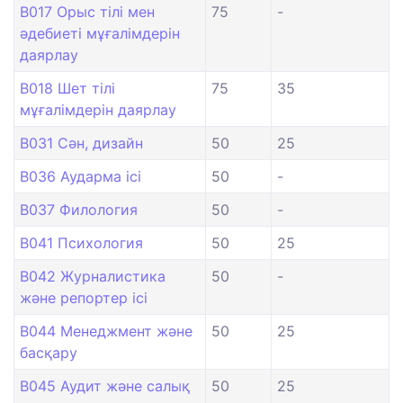
B017 Орыс тілі мен
75
-
әдебиеті мұғалімдерін
даярлау
B018 Шет тілі
75
35
мұғалімдерін даярлау
B031 Сән, дизайн
50
25
B036 Аударма ісі
50
-
B037 Филология
50
-
B041 Психология
50
25
B042 Журналистика
50
-
және репортер ісі
B044 Менеджмент және
50
25
басқару
B045 Аудит және салық
50
25