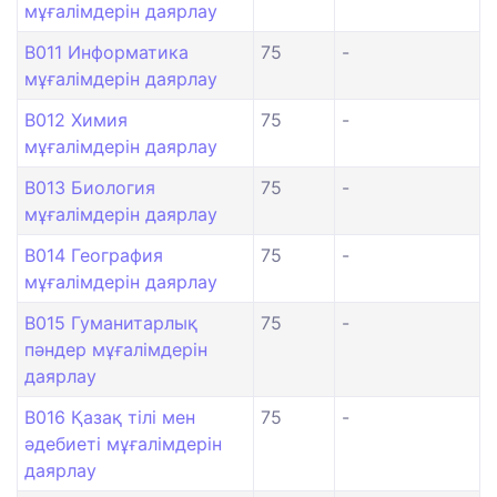
мұғалімдерін даярлау
B011 Информатика
75
-
мұғалімдерін даярлау
B012 Химия
75
-
мұғалімдерін даярлау
B013 Биология
75
-
мұғалімдерін даярлау
B014 География
75
-
мұғалімдерін даярлау
B015 Гуманитарлық
75
-
пәндер мұғалімдерін
даярлау
B016 Қазақ тілі мен
75
-
әдебиеті мұғалімдерін
даярлау