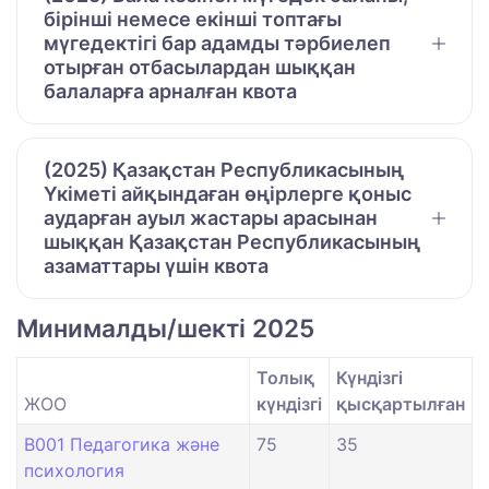
бірінші немесе екінші топтағы
мүгедектігі бар адамды тәрбиелеп
отырған отбасылардан шыққан
балаларға арналған квота
(2025) Қазақстан Республикасының
Үкіметі айқындаған өңірлерге қоныс
аударған ауыл жастары арасынан
шыққан Қазақстан Республикасының
азаматтары үшін квота
Минималды/шекті 2025
Толық
Күндізгі
ЖОО
күндізгі
қысқартылған
B001 Педагогика және
75
35
психология