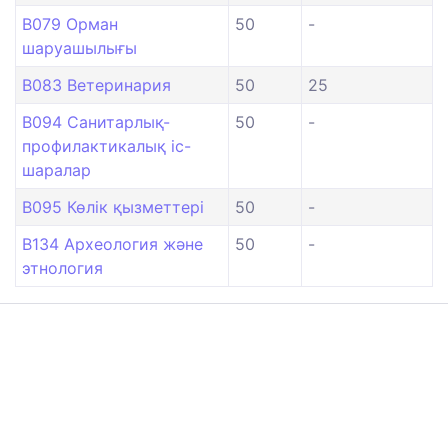
B079 Орман
50
-
шаруашылығы
B083 Ветеринария
50
25
B094 Санитарлық-
50
-
профилактикалық іс-
шаралар
B095 Көлік қызметтері
50
-
B134 Археология және
50
-
этнология