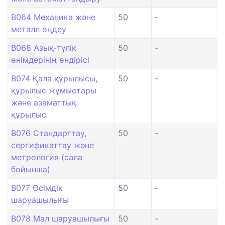
B064 Механика және
50
-
металл өңдеу
B068 Азық-түлік
50
-
өнімдерінің өндірісі
B074 Қала құрылысы,
50
-
құрылыс жұмыстары
және азаматтық
құрылыс
B076 Стандарттау,
50
-
сертификаттау және
метрология (сала
бойынша)
B077 Өсімдік
50
-
шаруашылығы
B078 Мал шаруашылығы
50
-