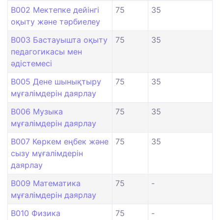
B002 Мектепке дейінгі
75
35
оқыту және тәрбиелеу
B003 Бастауышта оқыту
75
35
педагогикасы мен
әдістемесі
B005 Дене шынықтыру
75
35
мұғалімдерін даярлау
B006 Музыка
75
35
мұғалімдерін даярлау
B007 Көркем еңбек және
75
35
сызу мұғалімдерін
даярлау
B009 Математика
75
-
мұғалімдерін даярлау
B010 Физика
75
-