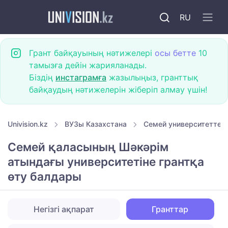
RU
Грант байқауының нәтижелері
осы бетте
10
тамызға дейін жарияланады.
Біздің
инстаграмға
жазылыңыз, гранттық
байқаудың нәтижелерін жіберіп алмау үшін!
Univision.kz
ВУЗы Казахстана
Семей университеттері
Семей қаласының Шәкәрім
атындағы университетіне грантқа
өту балдары
Негізгі ақпарат
Гранттар