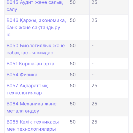
B045 Аудит және салық
50
25
салу
B046 Қаржы, экономика,
50
25
банк және сақтандыру
ісі
B050 Биологиялық және
50
-
сабақтас ғылымдар
B051 Қоршаған орта
50
-
B054 Физика
50
-
B057 Ақпараттық
50
25
технологиялар
B064 Механика және
50
25
металл өңдеу
B065 Көлік техникасы
50
25
мен технологиялары