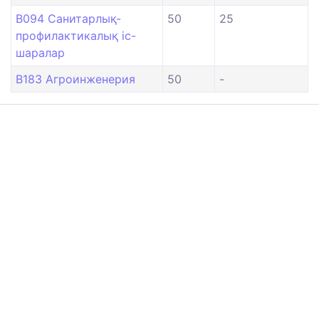
B094 Санитарлық-
50
25
профилактикалық іс-
шаралар
B183 Агроинженерия
50
-