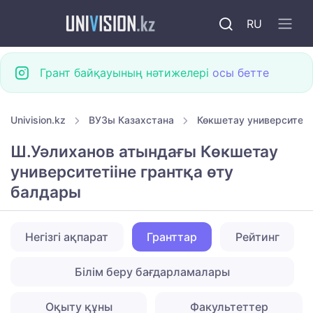
RU
Грант байқауының нәтижелері
осы бетте
Univision.kz
ВУЗы Казахстана
Көкшетау университетт
Ш.Уәлиханов атындағы Көкшетау
университетiіне грантқа өту
балдары
Негізгі ақпарат
Гранттар
Рейтинг
Білім беру бағдарламалары
Оқыту құны
Факультеттер