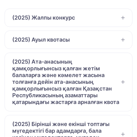
(2025) Жалпы конкурс
(2025) Ауыл квотасы
(2025) Ата-анасының
қамқорлығынсыз қалған жетім
балаларға және кәмелет жасына
толғанға дейін ата-анасының
қамқорлығынсыз қалған Қазақстан
Республикасының азаматтары
қатарындағы жастарға арналған квота
(2025) Бірінші және екінші топтағы
мүгедектігі бар адамдарға, бала