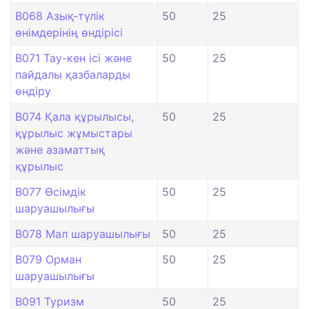
B068 Азық-түлік
50
25
өнімдерінің өндірісі
B071 Тау-кен ісі және
50
25
пайдалы қазбаларды
өндіру
B074 Қала құрылысы,
50
25
құрылыс жұмыстары
және азаматтық
құрылыс
B077 Өсімдік
50
25
шаруашылығы
B078 Мал шаруашылығы
50
25
B079 Орман
50
25
шаруашылығы
B091 Туризм
50
25