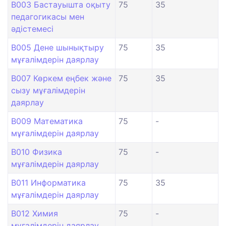
B003 Бастауышта оқыту
75
35
педагогикасы мен
әдістемесі
B005 Дене шынықтыру
75
35
мұғалімдерін даярлау
B007 Көркем еңбек және
75
35
сызу мұғалімдерін
даярлау
B009 Математика
75
-
мұғалімдерін даярлау
B010 Физика
75
-
мұғалімдерін даярлау
B011 Информатика
75
35
мұғалімдерін даярлау
B012 Химия
75
-
мұғалімдерін даярлау