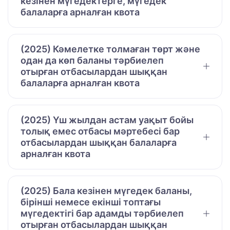
кезінен мүгедектерге, мүгедек
балаларға арналған квота
(2025) Кәмелетке толмаған төрт және
одан да көп баланы тәрбиелеп
отырған отбасылардан шыққан
балаларға арналған квота
(2025) Үш жылдан астам уақыт бойы
толық емес отбасы мәртебесі бар
отбасылардан шыққан балаларға
арналған квота
(2025) Бала кезінен мүгедек баланы,
бірінші немесе екінші топтағы
мүгедектігі бар адамды тәрбиелеп
отырған отбасылардан шыққан