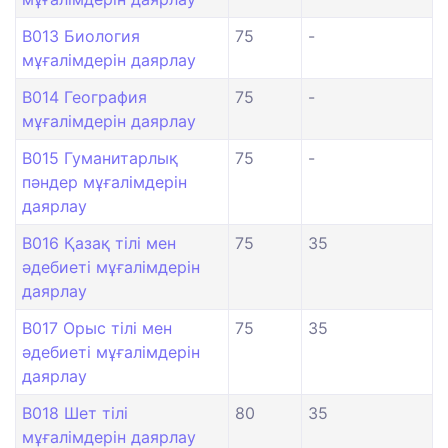
B013 Биология
75
-
мұғалімдерін даярлау
B014 География
75
-
мұғалімдерін даярлау
B015 Гуманитарлық
75
-
пәндер мұғалімдерін
даярлау
B016 Қазақ тілі мен
75
35
әдебиеті мұғалімдерін
даярлау
B017 Орыс тілі мен
75
35
әдебиеті мұғалімдерін
даярлау
B018 Шет тілі
80
35
мұғалімдерін даярлау