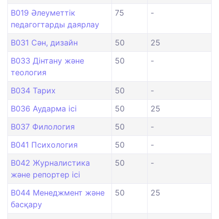
B019 Әлеуметтік
75
-
педагогтарды даярлау
B031 Сән, дизайн
50
25
B033 Дінтану және
50
-
теология
B034 Тарих
50
-
B036 Аударма ісі
50
25
B037 Филология
50
-
B041 Психология
50
-
B042 Журналистика
50
-
және репортер ісі
B044 Менеджмент және
50
25
басқару