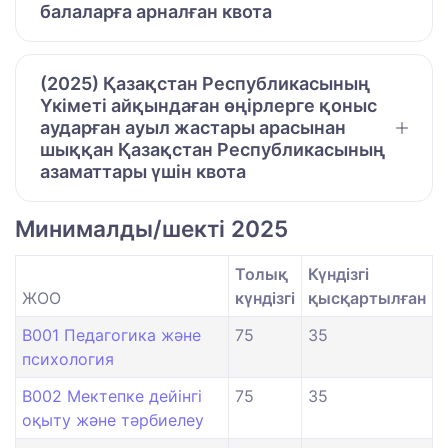
балаларға арналған квота
(2025) Қазақстан Республикасының
Үкіметі айқындаған өңірлерге қоныс
аударған ауыл жастары арасынан
шыққан Қазақстан Республикасының
азаматтары үшін квота
Минималды/шекті 2025
Толық
Күндізгі
ЖОО
күндізгі
қысқартылған
B001 Педагогика және
75
35
психология
B002 Мектепке дейінгі
75
35
оқыту және тәрбиелеу