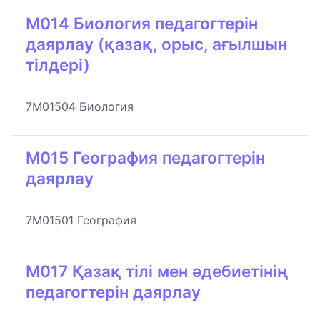
M014 Биология педагогтерін
даярлау (қазақ, орыс, ағылшын
тілдері)
7M01504 Биология
M015 География педагогтерін
даярлау
7M01501 География
M017 Қазақ тілі мен әдебиетінің
педагогтерін даярлау