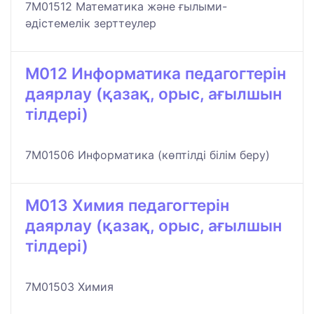
7M01512 Математика және ғылыми-
әдістемелік зерттеулер
M012 Информатика педагогтерін
даярлау (қазақ, орыс, ағылшын
тілдері)
7M01506 Информатика (көптілді білім беру)
M013 Химия педагогтерін
даярлау (қазақ, орыс, ағылшын
тілдері)
7M01503 Химия