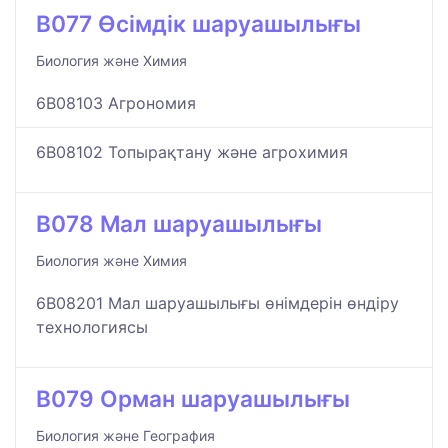
B077 Өсімдік шаруашылығы
Биология және Химия
6B08103 Агрономия
6B08102 Топырақтану және агрохимия
B078 Мал шаруашылығы
Биология және Химия
6B08201 Мал шаруашылығы өнімдерін өндіру
технологиясы
B079 Орман шаруашылығы
Биология және География