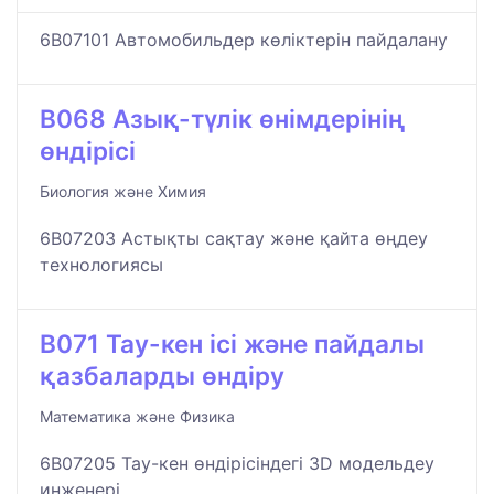
6B07101 Автомобильдер көліктерін пайдалану
B068 Азық-түлік өнімдерінің
өндірісі
Биология және Химия
6B07203 Астықты сақтау және қайта өңдеу
технологиясы
B071 Тау-кен ісі және пайдалы
қазбаларды өндіру
Математика және Физика
6B07205 Тау-кен өндірісіндегі 3D модельдеу
инженері