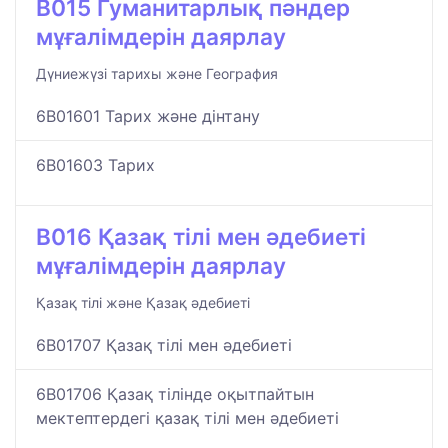
B015 Гуманитарлық пәндер
мұғалімдерін даярлау
Дүниежүзі тарихы және География
6B01601 Тарих және дінтану
6B01603 Тарих
B016 Қазақ тілі мен әдебиеті
мұғалімдерін даярлау
Қазақ тілі және Қазақ әдебиеті
6B01707 Қазақ тілі мен әдебиеті
6B01706 Қазақ тілінде оқытпайтын
мектептердегі қазақ тілі мен әдебиеті