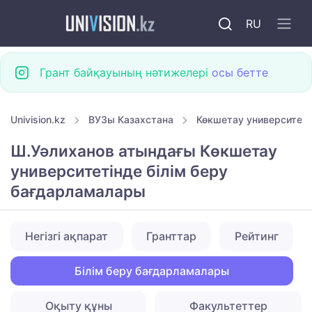
RU
Грант байқауының нәтижелері
осы бетте
Univision.kz
ВУЗы Казахстана
Көкшетау университетт
Ш.Уәлиханов атындағы Көкшетау
университетiнде білім беру
бағдарламалары
Негізгі ақпарат
Гранттар
Рейтинг
Білім беру бағдарламалары
Оқыту құны
Факультеттер