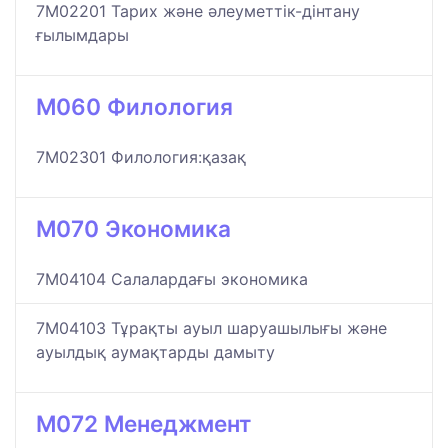
7M02201 Тарих және әлеуметтік-дінтану
ғылымдары
M060 Филология
7M02301 Филология:қазақ
M070 Экономика
7M04104 Салалардағы экономика
7M04103 Тұрақты ауыл шаруашылығы және
ауылдық аумақтарды дамыту
M072 Менеджмент