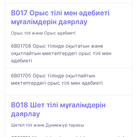
B017 Орыс тілі мен әдебиеті
мұғалімдерін даярлау
Орыс тілі және Орыс әдебиеті
6B01708 Орыс тілінде оқытатын және
оқытпайтын мектептердегі орыс тілі мен
әдебиеті
6B01705 Орыс тілінде оқытпайтын
мектептердегі орыс тілі мен әдебиеті
B018 Шет тілі мұғалімдерін
даярлау
Шетел тілі және Дүниежүзі тарихы