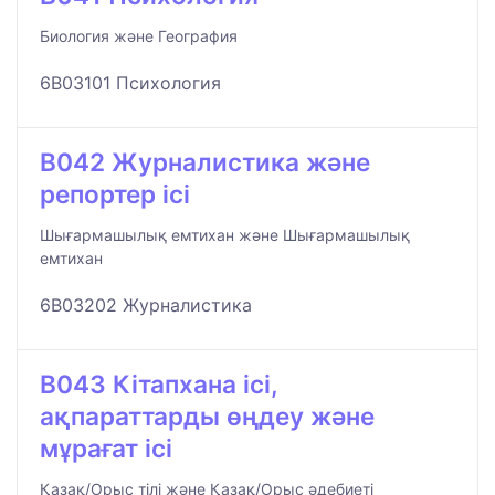
Биология және География
6B03101 Психология
B042 Журналистика және
репортер ісі
Шығармашылық емтихан және Шығармашылық
емтихан
6B03202 Журналистика
B043 Кітапхана ісі,
ақпараттарды өңдеу және
мұрағат ісі
Қазақ/Орыс тілі және Қазақ/Орыс әдебиеті