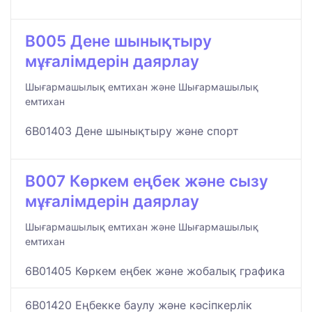
B005 Дене шынықтыру
мұғалімдерін даярлау
Шығармашылық емтихан және Шығармашылық
емтихан
6B01403 Дене шынықтыру және спорт
B007 Көркем еңбек және сызу
мұғалімдерін даярлау
Шығармашылық емтихан және Шығармашылық
емтихан
6B01405 Көркем еңбек және жобалық графика
6B01420 Еңбекке баулу және кәсіпкерлік