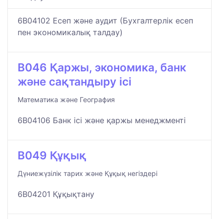
6B04102 Есеп және аудит (Бухгалтерлік есеп
пен экономикалық талдау)
B046 Қаржы, экономика, банк
және сақтандыру ісі
Математика және География
6B04106 Банк ісі және қаржы менеджменті
B049 Құқық
Дүниежүзілік тарих және Құқық негіздері
6B04201 Құқықтану