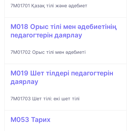
7M01701 Қазақ тілі және әдебиет
M018 Орыс тілі мен әдебиетінің
педагогтерін даярлау
7M01702 Орыс тілі мен әдебиеті
M019 Шет тілдері педагогтерін
даярлау
7M01703 Шет тілі: екі шет тілі
M053 Тарих