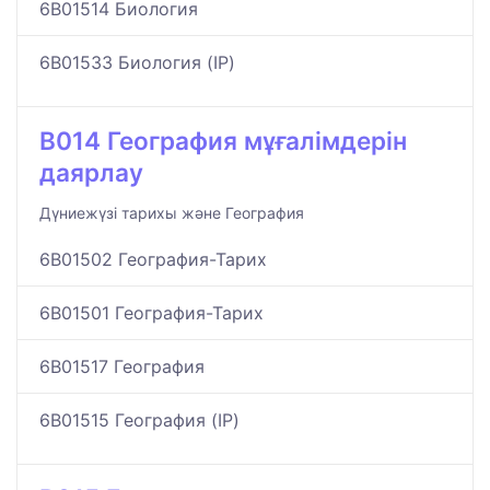
6B01514 Биология
6B01533 Биология (IP)
B014 География мұғалімдерін
даярлау
Дүниежүзі тарихы және География
6B01502 География-Тарих
6B01501 География-Тарих
6B01517 География
6B01515 География (IP)