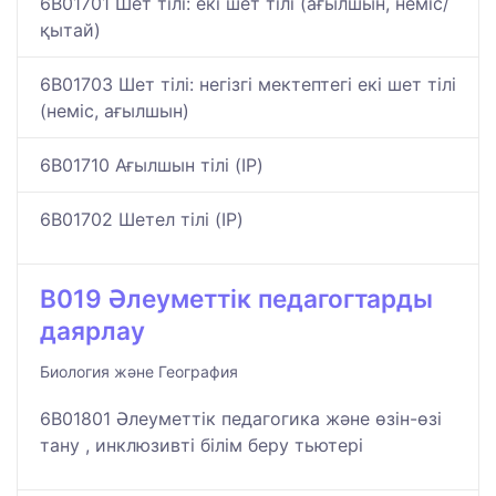
6B01701 Шет тілі: екі шет тілі (ағылшын, неміс/
қытай)
6B01703 Шет тілі: негізгі мектептегі екі шет тілі
(неміс, ағылшын)
6B01710 Ағылшын тілі (IP)
6B01702 Шетел тілі (IP)
B019 Әлеуметтік педагогтарды
даярлау
Биология және География
6B01801 Әлеуметтік педагогика және өзін-өзі
тану , инклюзивті білім беру тьютері