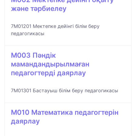
және тәрбиелеу
7M01201 Мектепке дейінгі білім беру
педагогикасы
M003 Пәндік
мамандандырылмаған
педагогтерді даярлау
7M01301 Бастауыш білім беру педагогикасы
M010 Математика педагогтерін
даярлау