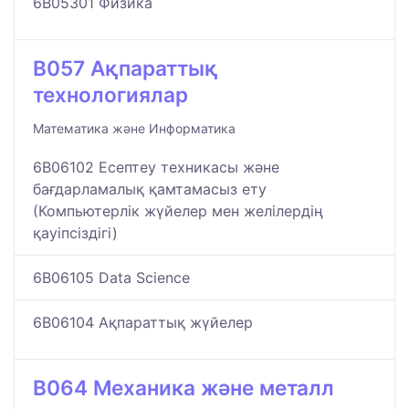
6B05301 Физика
B057 Ақпараттық
технологиялар
Математика және Информатика
6B06102 Есептеу техникасы және
бағдарламалық қамтамасыз ету
(Компьютерлік жүйелер мен желілердің
қауіпсіздігі)
6B06105 Data Science
6B06104 Ақпараттық жүйелер
B064 Механика және металл