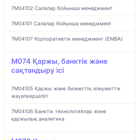
7M04102 Салалар бойынша менеджмент
7M04101 Салалар бойынша менеджмент
7M04107 Корпоративтік менеджмент (EMBA)
M074 Қаржы, банктік және
сақтандыру ісі
7M04105 Қаржы және бизнестің әлеуметтік
жауапкершілігі
7M04106 Банктік технологиялар және
қаржылық аналитика