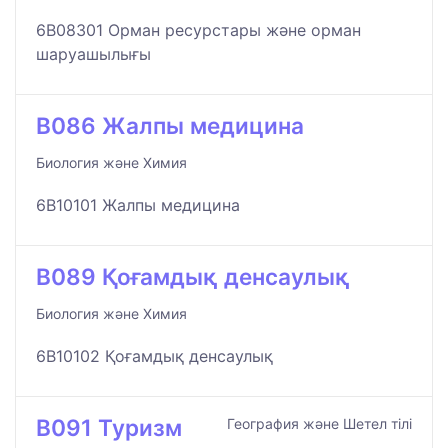
6B08301 Орман ресурстары және орман
шаруашылығы
B086 Жалпы медицина
Биология және Химия
6B10101 Жалпы медицина
B089 Қоғамдық денсаулық
Биология және Химия
6B10102 Қоғамдық денсаулық
B091 Туризм
География және Шетел тілі