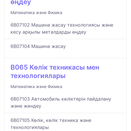
өңдеу
Математика және Физика
6B07102 Машина жасау технологиясы және
кесу арқылы металдарды өңдеу
6B07104 Машина жасау
B065 Көлік техникасы мен
технологиялары
Математика және Физика
6B07103 Автомобиль көліктерін пайдалану
және жөндеу
6B07105 Көлік, көлік техника және
технологиялары