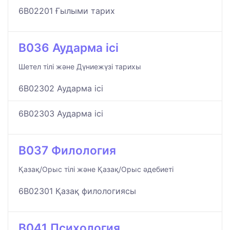
6B02201 Ғылыми тарих
B036 Аударма ісі
Шетел тілі және Дүниежүзі тарихы
6B02302 Аударма ісі
6B02303 Аударма ісі
B037 Филология
Қазақ/Орыс тілі және Қазақ/Орыс әдебиеті
6B02301 Қазақ филологиясы
B041 Психология