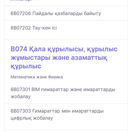
6B07206 Пайдалы қазбаларды байыту
6B07202 Тау-кен ісі
B074 Қала құрылысы, құрылыс
жұмыстары және азаматтық
құрылыс
Математика және Физика
6B07301 BIM ғимараттар және имараттарды
жобалау
6B07303 Ғимараттар мен имараттарды
цифрлық жобалау