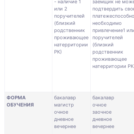
- наличие 1
заемщик не мож
или 2
подтвердить св
поручителей
платежеспособно
(близкий
необходимо
родственник
привлечение1 ил
проживающее
поручителей
натерритории
(близкий
РК)
родственник
проживающее
натерритории РК
ФОРМА
бакалавр
бакалавр
ОБУЧЕНИЯ
магистр
очное
очное
заочное
дневное
дневное
вечернее
вечернее