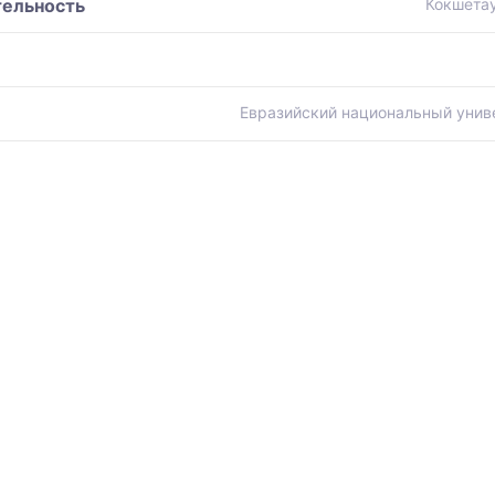
тельность
Кокшетау
Евразийский национальный униве