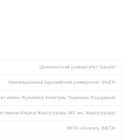
Шымкентский университет (ШымУ)
Инновационный Евразийский университет (ИнЕУ)
тет имени Жумабека Ахметулы Ташенева (Сырдарья)
ет имени Ильяса Жансугурова (ЖУ им. Жансугурова)
META University (META)