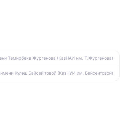
ени Темирбека Жургенова (КазНАИ им. Т.Жургенова)
имени Күләш Байсейітовой (КазНУИ им. Байсеитовой)