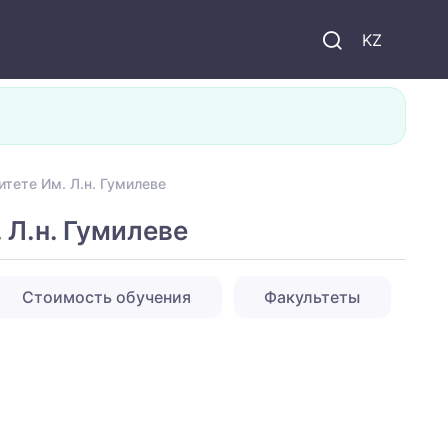
KZ
тете Им. Л.н. Гумилеве
Л.н. Гумилеве
Стоимость обучения
Факультеты