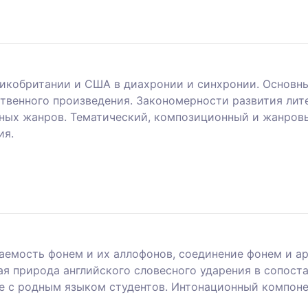
икобритании и США в диахронии и синхронии. Основны
твенного произведения. Закономерности развития ли
ных жанров. Тематический, композиционный и жанровы
ия.
аемость фонем и их аллофонов, соединение фонем и а
ая природа английского словесного ударения в сопост
ие с родным языком студентов. Интонационный компон