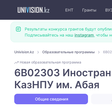
ЕНТ
Гранты
ВУ
Результаты конкурса грантов будут опубли
Подписывайтесь на наш
instagram
, чтобы 
Univision.kz
Образовательные программы
6B02
Новая образовательная программа
6B02303 Иностранн
КазНПУ им. Абая
Общие сведения