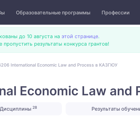
Зы
Образовательные программы
Профессии
кованы до 10 августа на
этой странице
.
не пропустить результаты конкурса грантов!
206 International Economic Law and Process в КАЗГЮУ
onal Economic Law and
28
Дисциплины
Результаты обучен