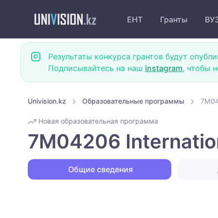
ЕНТ
Гранты
ВУ
Результаты конкурса грантов будут опубли
Подписывайтесь на наш
instagram
, чтобы 
Univision.kz
Образовательные программы
7M04
Новая образовательная программа
7M04206 Internati
Общие сведения