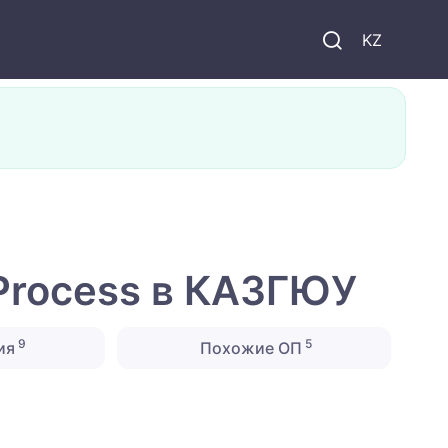
KZ
 Process в КАЗГЮУ
9
5
ия
Похожие ОП