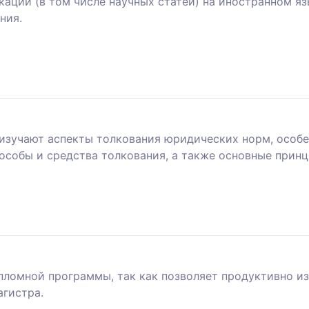
каций (в том числе научных статей) на иностранном я
ния.
изучают аспекты толкования юридических норм, особе
особы и средства толкования, а также основные принц
ломной программы, так как позволяет продуктивно из
агистра.