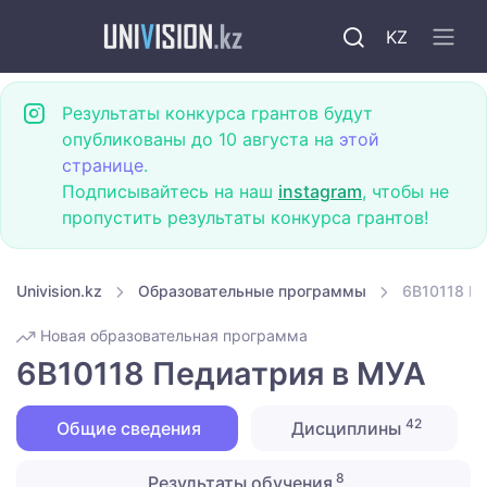
KZ
Результаты конкурса грантов будут
опубликованы до 10 августа на
этой
странице
.
Подписывайтесь на наш
instagram
, чтобы не
пропустить результаты конкурса грантов!
Univision.kz
Образовательные программы
6B10118 П
Новая образовательная программа
6B10118 Педиатрия в МУА
42
Общие сведения
Дисциплины
8
Результаты обучения