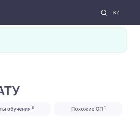
KZ
АТУ
8
1
ты обучения
Похожие ОП