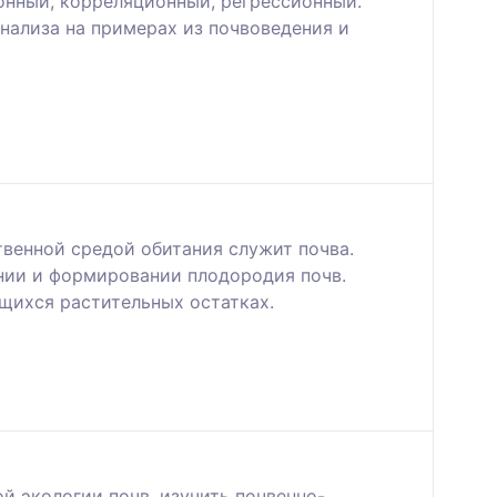
онный, корреляционный, регрессионный.
нализа на примерах из почвоведения и
венной средой обитания служит почва.
нии и формировании плодородия почв.
ющихся растительных остатках.
 экологии почв, изучить почвенно-