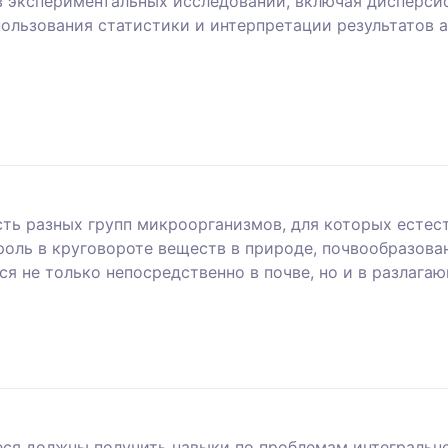
в экспериментальных исследований, включая дисперси
ользования статистики и интерпретации результатов а
ть разных групп микроорганизмов, для которых естест
оль в круговороте веществ в природе, почвообразова
 не только непосредственно в почве, но и в разлага
я должны получить навыки по проблемам интегральной