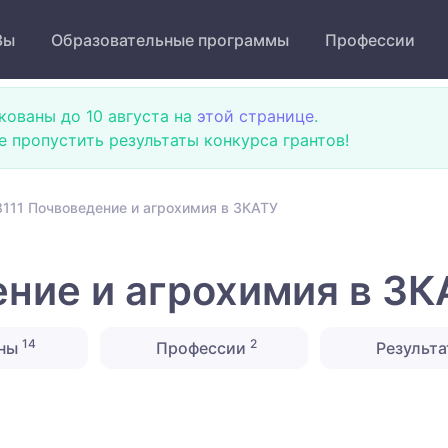
Зы
Образовательные программы
Профессии
кованы до 10 августа на
этой странице
.
не пропустить результаты конкурса грантов!
111 Почвоведение и агрохимия в ЗКАТУ
ние и агрохимия в ЗК
14
2
ины
Профессии
Результа