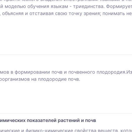
й моделью обучения языкам - триединства. Формирует
 объясняя и отстаивая свою точку зрения; понимать 
змов в формировании почв и почвенного плодородия.И
оорганизмов на плодородие почв.
имических показателей растений и почв
зические и физико-химические свойства веществ, ко