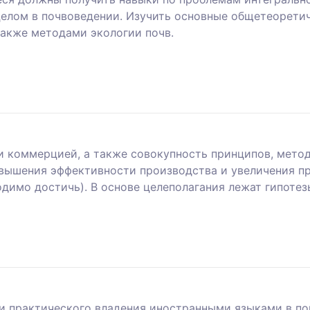
 целом в почвоведении. Изучить основные общетеорети
также методами экологии почв.
 коммерцией, а также совокупность принципов, метод
ышения эффективности производства и увеличения при
одимо достичь). В основе целеполагания лежат гипотез
и практического владения иностранными языками в п