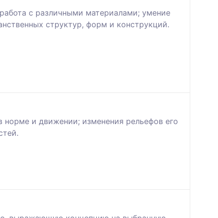
работа с различными материалами; умение
нственных структур, форм и конструкций.
в норме и движении; изменения рельефов его
стей.
цию, выражающую концепцию на выбранную