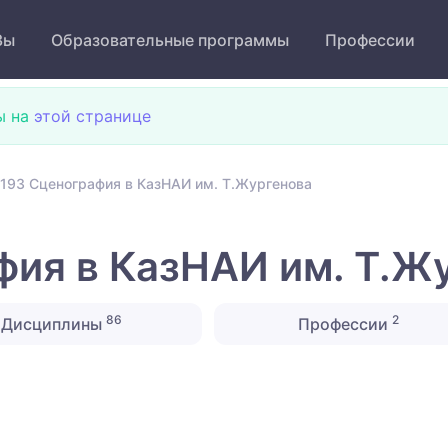
Зы
Образовательные программы
Профессии
ы на
этой странице
193 Сценография в КазНАИ им. Т.Жургенова
ия в КазНАИ им. Т.Ж
86
2
Дисциплины
Профессии