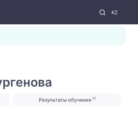
KZ
ургенова
11
Результаты обучения