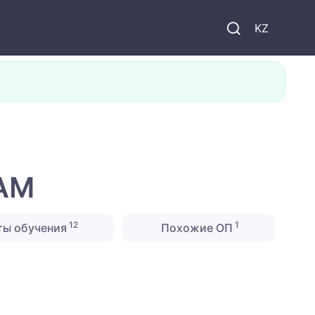
KZ
УАМ
12
1
ты обучения
Похожие ОП