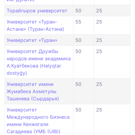
Торайгыров университет
50
25
Университет «Туран-
55
25
Астана» (Туран-Астана)
Университет «Туран»
50
25
Университет Дружбы
50
25
народов имени академика
А.Куатбекова (Halyqtar
dostyǵy)
Университет имени
50
25
Жумабека Ахметулы
Ташенева (Сырдарья)
Университет
50
25
Международного Бизнеса
имени Кенжегали
Сагадиева (УМБ (UIB))