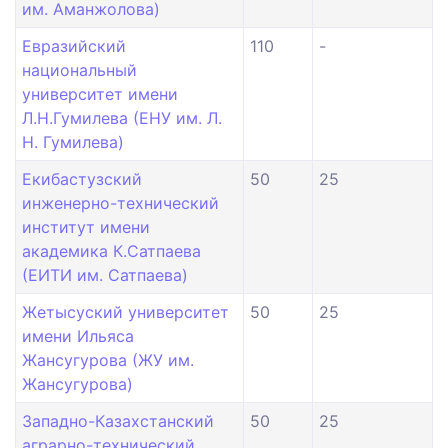
им. Аманжолова)
Евразийский
110
-
национальный
университет имени
Л.Н.Гумилева (ЕНУ им. Л.
Н. Гумилева)
Екибастузский
50
25
инженерно-технический
институт имени
академика К.Сатпаева
(ЕИТИ им. Сатпаева)
Жетысуский университет
50
25
имени Ильяса
Жансугурова (ЖУ им.
Жансугурова)
Западно-Казахстанский
50
25
аграрно-технический