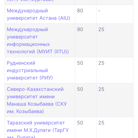
Международный
80
-
университет Астана (AIU)
Международный
90
25
университет
информационных
технологий (МУИТ (IITU))
Рудненский
50
25
индустриальный
университет (РИУ)
Северо-Казахстанский
50
25
университет имени
Манаша Козыбаева (СКУ
им. Козыбаева)
Таразский университет
50
25
имени М.Х.Дулати (ТарГУ
им. Дулати)