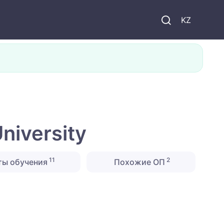
KZ
niversity
11
2
ты обучения
Похожие ОП