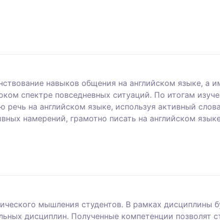
ствование навыков общения на английском языке, а им
роком спектре повседневных ситуаций. По итогам изуч
ю речь на английском языке, используя активный слов
ных намерений, грамотно писать на английском языке
тического мышления студентов. В рамках дисциплины б
ьных дисциплин. Полученные компетенции позволят ст