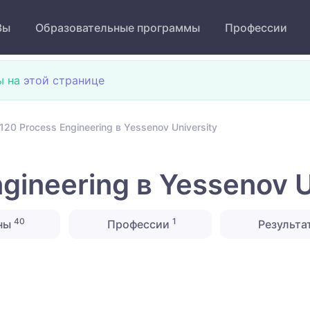
Зы
Образовательные программы
Профессии
ы на
этой странице
20 Process Engineering в Yessenov University
gineering в Yessenov U
40
1
ны
Профессии
Результа