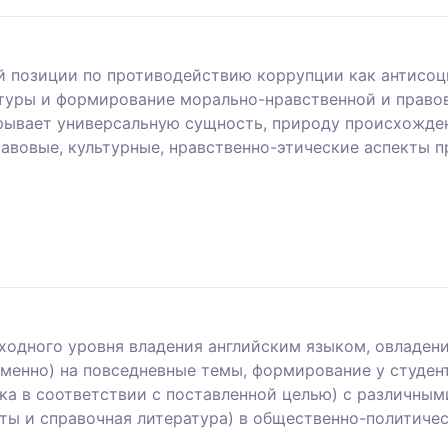
 позиции по противодействию коррупции как антисоци
туры и формирование морально-нравственной и право
рывает универсальную сущность, природу происхожден
авовые, культурные, нравственно-этические аспекты 
сходного уровня владения английским языком, овладе
ьменно) на повседневные темы, формирование у студе
тка в соответствии с поставленной целью) с различны
нты и справочная литература) в общественно-политиче