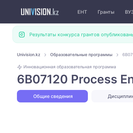
ЕНТ
Гранты
ВУ
Результаты конкурса грантов опубликован
Univision.kz
Образовательные программы
6B071
Инновационная образовательная программа
6B07120 Process En
Общие сведения
Дисципли