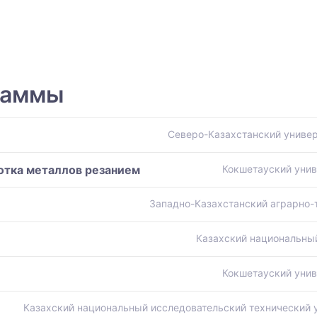
раммы
Северо-Казахстанский универ
отка металлов резанием
Кокшетауский унив
Западно-Казахстанский аграрно-
Казахский национальный
Кокшетауский унив
Казахский национальный исследовательский технический ун