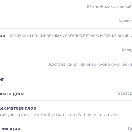
Южно-Казахстанский 
Казах
ии
Казахский национальный исследовательский технический ун
Межд
Костанайский инженерно-экономический
нг
рного дела
Таразск
ых материалов
й университет имени К.И.Сатпаева (Satbayev University)
ификация
К