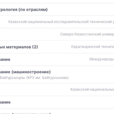
рология (по отраслям)
Казахский национальный исследовательский технический ун
Северо-Казахстанский универ
ых материалов (2)
Карагандинский технич
вание
Международны
вание (машиностроение)
 Байтұрсынұлы (КРУ им. Байтурсынова)
Казахский национальный
вание