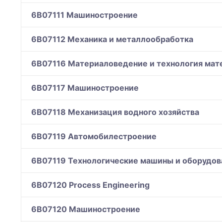
6B07111 Машиностроение
6B07112 Механика и металлообработка
6B07116 Материаловедение и технология мат
6B07117 Машиностроение
6B07118 Механизация водного хозяйства
6B07119 Автомобилестроение
6B07119 Технологические машины и оборудов
6B07120 Process Engineering
6B07120 Машиностроение