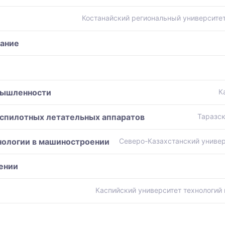
Костанайский региональный университе
вание
мышленности
К
спилотных летательных аппаратов
Таразск
нологии в машиностроении
Северо-Казахстанский универ
ении
Каспийский университет технологий 