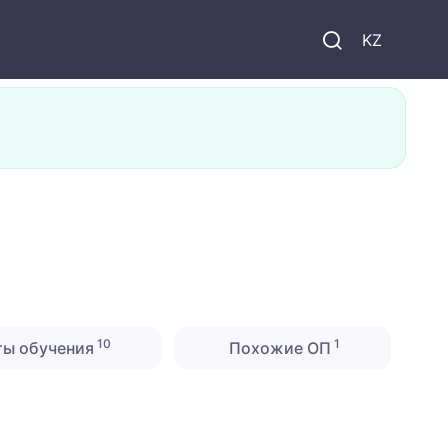
KZ
10
1
ты обучения
Похожие ОП