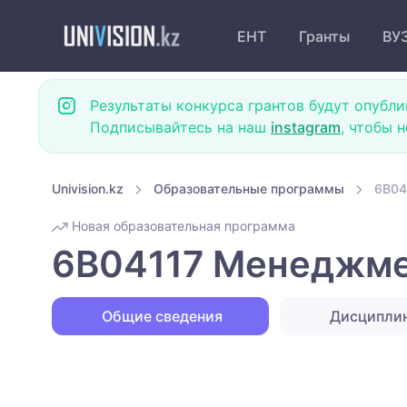
ЕНТ
Гранты
ВУ
Результаты конкурса грантов будут опубли
Подписывайтесь на наш
instagram
, чтобы 
Univision.kz
Образовательные программы
6B04
Новая образовательная программа
6B04117 Менеджмен
Общие сведения
Дисципли