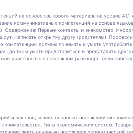
енций на основе языкового материала на уровне А1.1
ание коммуникативных компетенций на основе языково
 Содержание: Первые контакты и знакомство. Информа
аршрут. Написать открытку другу (родителям). Професс
е компетенции: должны понимать и уметь употреблять
ч, должны уметь представиться и представить других
жны участвовать в несложном разговоре, если собесед
орий и законов, знание основных положений экономич
ринимательство. Типы экономических систем. Товарное
тенции: знать основные положения экономической тео