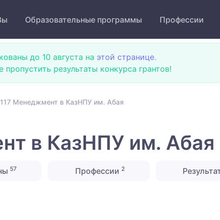
Зы
Образовательные программы
Профессии
кованы до 10 августа на
этой странице
.
не пропустить результаты конкурса грантов!
117 Менеджмент в КазНПУ им. Абая
т в КазНПУ им. Абая
57
2
ны
Профессии
Результа