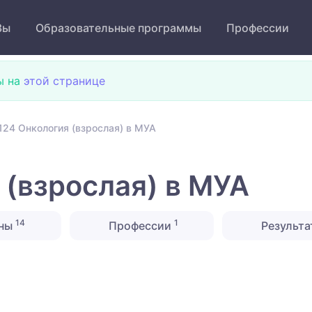
Зы
Образовательные программы
Профессии
ы на
этой странице
124 Онкология (взрослая) в МУА
 (взрослая) в МУА
14
1
ины
Профессии
Результа