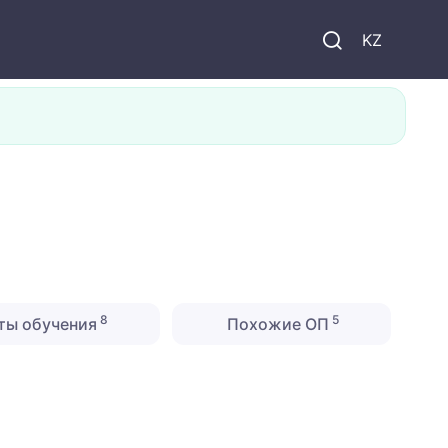
KZ
8
5
ты обучения
Похожие ОП