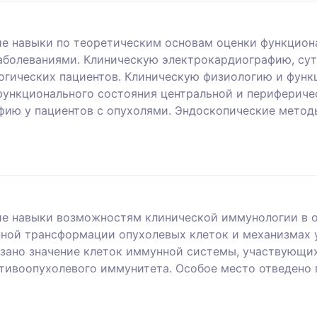
е навыки по теоретическим основам оценки функциона
аболеваниями. Клиническую электрокардиографию, сут
огических пациентов. Клиническую физиологию и фун
 функционального состояния центральной и перифериче
ию у пациентов с опухолями. Эндоскопические методы
ие навыки возможностям клинической иммунологии в о
ной трансформации опухолевых клеток и механизмах у
азано значение клеток иммунной системы, участвующи
отивоопухолевого иммунитета. Особое место отведено