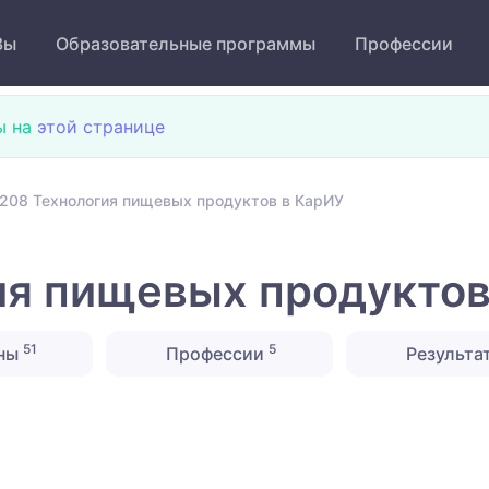
Зы
Образовательные программы
Профессии
ы на
этой странице
208 Технология пищевых продуктов в КарИУ
ия пищевых продуктов
51
5
ны
Профессии
Результа