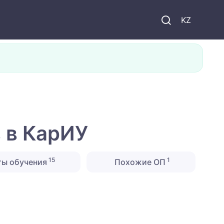
KZ
 в КарИУ
15
1
ты обучения
Похожие ОП