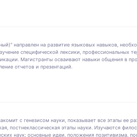
ый)" направлен на развитие языковых навыков, необх
изучение специфической лексики, профессиональных т
икации. Магистранты осваивают навыки общения в про
ление отчетов и презентаций.
акомит с генезисом науки, показывает все этапы ее ра
кая, постнеклассическая этапы науки. Изучаются фил
еских наук; основные идеи, положения позитивизма, п