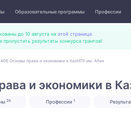
Зы
Образовательные программы
Профессии
кованы до 10 августа на
этой странице
.
не пропустить результаты конкурса грантов!
406 Основы права и экономики в КазНПУ им. Абая
ава и экономики в Ка
24
1
ины
Профессии
Результа