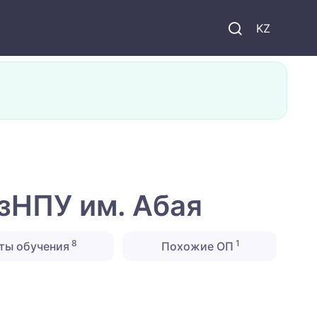
KZ
зНПУ им. Абая
8
1
ты обучения
Похожие ОП