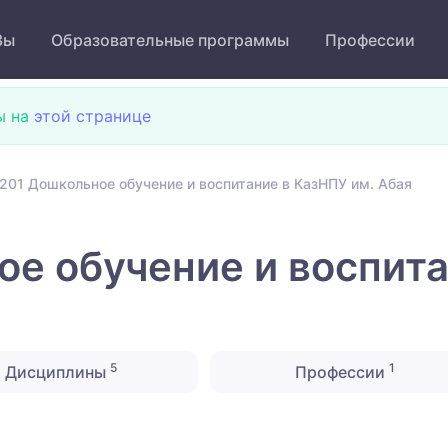
Зы
Образовательные программы
Профессии
ы на
этой странице
201 Дошкольное обучение и воспитание в КазНПУ им. Абая
е обучение и воспита
5
1
Дисциплины
Профессии