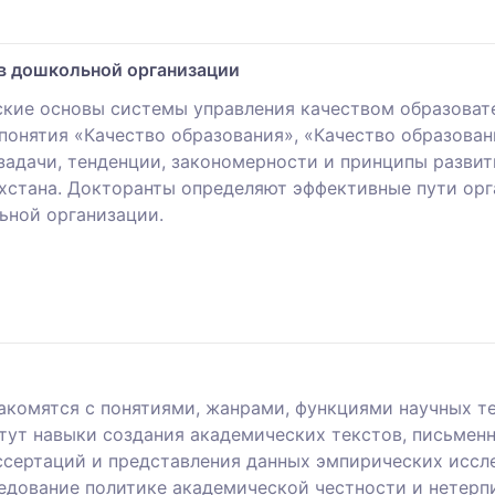
 в дошкольной организации
ие основы системы управления качеством образовате
 понятия «Качество образования», «Качество образова
 задачи, тенденции, закономерности и принципы разви
хстана. Докторанты определяют эффективные пути орг
ьной организации.
акомятся с понятиями, жанрами, функциями научных те
ут навыки создания академических текстов, письменн
иссертаций и представления данных эмпирических иссл
дование политике академической честности и нетерпи