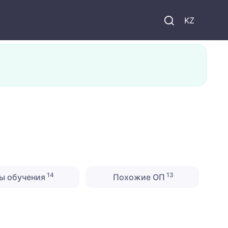
KZ
14
13
ы обучения
Похожие ОП