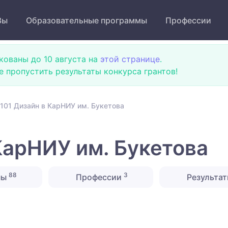
Зы
Образовательные программы
Профессии
кованы до 10 августа на
этой странице
.
не пропустить результаты конкурса грантов!
101 Дизайн в КарНИУ им. Букетова
КарНИУ им. Букетова
88
3
ны
Профессии
Результат