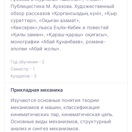
Публицистика М. Ауэзова. Художественный
обзор рассказов «Қорғансыздың күні», «Қыр
суреттері», «Оқыған азамат»,
«Көксерек»,пьеса Еңлік-Кебек и повестей
«Қилы заман», «Қараш-қараш» оқиғасы»,
монографии «Абай Құнанбаев», романа-
эпопеи «Абай жолы».
Год обучения - 2
Семестр - 1
Кредитов - 3
Прикладная механика
Изучаются основные понятия теории
механизмов и машин, классификация
кинематических пар, кинематическая цепь.
Основные виды механизмов, структурный
анализ и синтез механизмов.