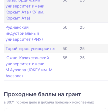
Кызылординский
50
25
университет имени
Коркыт Ата (КУ им.
Коркыт Ата)
Рудненский
50
25
индустриальный
университет (РИУ)
Торайгыров университет
50
25
Южно-Казахстанский
65
25
университет имени
М.Ауэзова (ЮКГУ им. М.
Ауезова)
Проходные баллы на грант
в B071 Горное дело и добыча полезных ископаемых