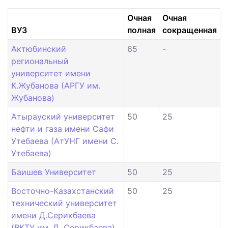
Очная
Очная
ВУЗ
полная
сокращенная
Актюбинский
65
-
региональный
университет имени
К.Жубанова (АРГУ им.
Жубанова)
Атырауский университет
50
25
нефти и газа имени Сафи
Утебаева (АтУНГ имени С.
Утебаева)
Баишев Университет
50
25
Восточно-Казахстанский
50
25
технический университет
имени Д.Серикбаева
(ВКТУ им. Д. Серикбаева)