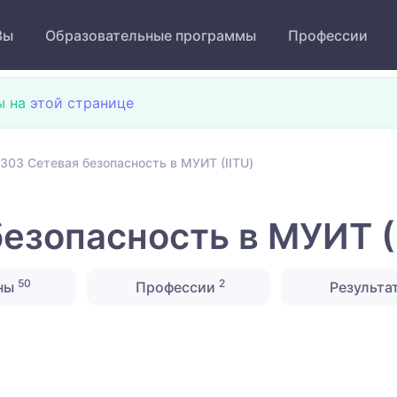
Зы
Образовательные программы
Профессии
ы на
этой странице
303 Сетевая безопасность в МУИТ (IITU)
езопасность в МУИТ (
50
2
ны
Профессии
Результа