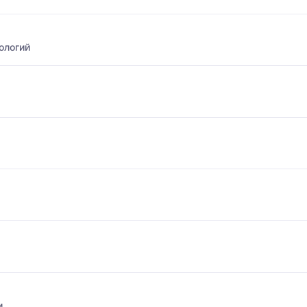
ологий
и