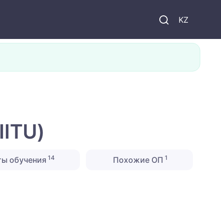
KZ
IITU)
14
1
ты обучения
Похожие ОП