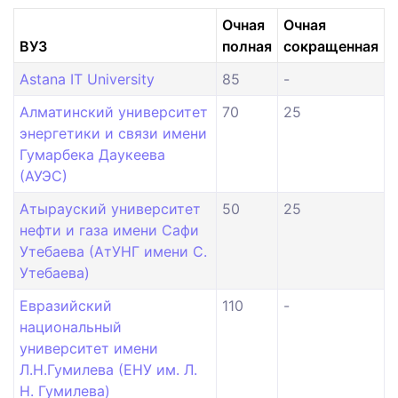
Очная
Очная
ВУЗ
полная
сокращенная
Astana IT University
85
-
Алматинский университет
70
25
энергетики и связи имени
Гумарбека Даукеева
(АУЭС)
Атырауский университет
50
25
нефти и газа имени Сафи
Утебаева (АтУНГ имени С.
Утебаева)
Евразийский
110
-
национальный
университет имени
Л.Н.Гумилева (ЕНУ им. Л.
Н. Гумилева)