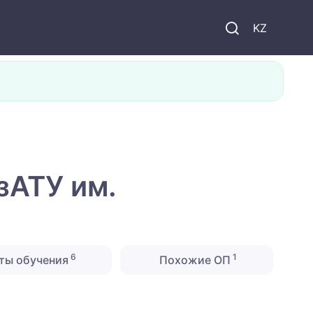
KZ
зАТУ им.
6
1
ты обучения
Похожие ОП