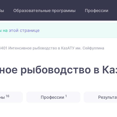
Зы
Образовательные программы
Профессии
ы на
этой странице
401 Интенсивное рыбоводство в КазАТУ им. Сейфуллина
ое рыбоводство в Ка
16
1
ины
Профессии
Результа