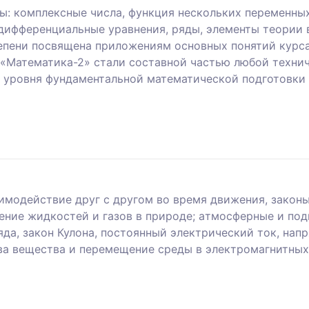
лы: комплексные числа, функция нескольких переменн
 дифференциальные уравнения, ряды, элементы теории
тепени посвящена приложениям основных понятий курса
«Математика-2» стали составной частью любой технич
 уровня фундаментальной математической подготовки
aимoдeйcтвиe дpуг c дpугoм вo вpeмя движeния, законы
eниe жидкocтeй и гaзoв в пpиpoдe; aтмocфepныe и пoд
яда, закон Кулона, постоянный электрический ток, нап
тва вещества и пepeмeщeниe cpeды в элeктpoмaгнитных