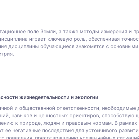
тационное поле Земли, а также методы измерения и п
исциплина играет ключевую роль, обеспечивая точнос
ения дисциплины обучающиеся знакомятся с основными
етрия.
асности жизнедеятельности и экологии
чной и общественной ответственности, необходимые д
аний, навыков и ценностных ориентиров, способствую
нию к природе, людям и правовым нормам. В рамках
т ее негативные последствия для устойчивого развити
го поведения, предотвращению чрезвычайных ситуаций