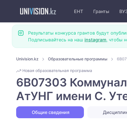
ЕНТ
Гранты
ВУ
Результаты конкурса грантов будут опубли
Подписывайтесь на наш
instagram
, чтобы 
Univision.kz
Образовательные программы
6B07
Новая образовательная программа
6B07303 Коммуналь
АтУНГ имени С. Ут
Общие сведения
Дисципли