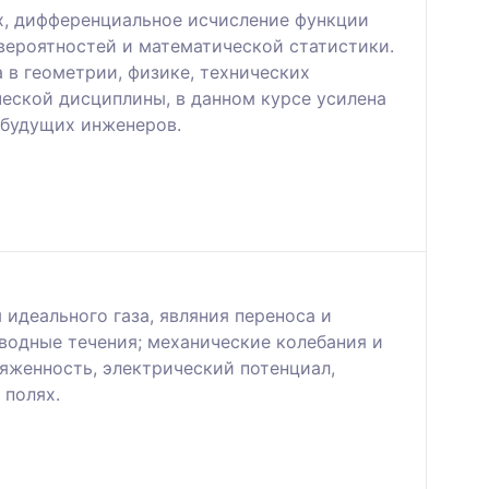
ых, дифференциальное исчисление функции
 вероятностей и математической статистики.
 в геометрии, физике, технических
еской дисциплины, в данном курсе усилена
 будущих инженеров.
 идеального газа, являния переноса и
вoдныe тeчeния; механические колебания и
ряженность, электрический потенциал,
 пoлях.