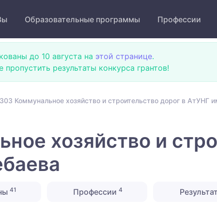
Зы
Образовательные программы
Профессии
кованы до 10 августа на
этой странице
.
не пропустить результаты конкурса грантов!
303 Коммунальное хозяйство и строительство дорог в АтУНГ и
ное хозяйство и стро
ебаева
41
4
ны
Профессии
Результа