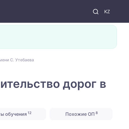
KZ
мени С. Утебаева
ительство дорог в
12
8
ты обучения
Похожие ОП