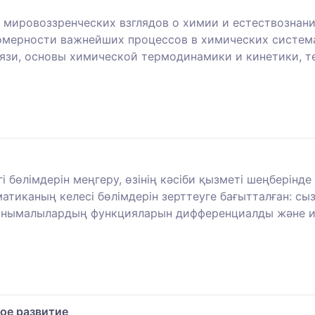
 мировоззренческих взглядов о химии и естествознани
омерности важнейших процессов в химических система
язи, основы химической термодинамики и кинетики, т
 бөлімдерін меңгеру, өзінің кәсіби қызметі шеңберінд
тиканың келесі бөлімдерін зерттеуге бағытталған: сы
айнымалылардың функцияларын дифференциалды және и
ое развитие