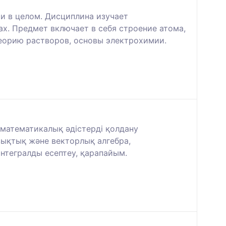
и в целом. Дисциплина изучает
х. Предмет включает в себя строение атома,
еорию растворов, основы электрохимии.
е математикалық әдістерді қолдану
зықтық және векторлық алгебра,
нтегралды есептеу, қарапайым.