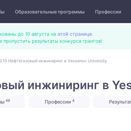
Зы
Образовательные программы
Профессии
кованы до 10 августа на
этой странице
.
не пропустить результаты конкурса грантов!
210 Нефтегазовый инжиниринг в Yessenov University
вый инжиниринг в Yess
46
4
ны
Профессии
Результа