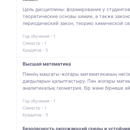
Цель дисциплины: формирование у студентов
теоретические основы химии, а также закон
периодический закон, теорию химической св
Год обучения - 1
Семестр - 1
Кредитов - 5
Высшая математика
Пәннің мақсаты-жоғары математиканың негізгі
дағдыларын қалыптастыру. Пән жоғары матема
аналитикалық геометрия, бір және бірнеше 
Год обучения - 1
Семестр - 1
Кредитов - 5
Безопасность окружающей среды и устойчив