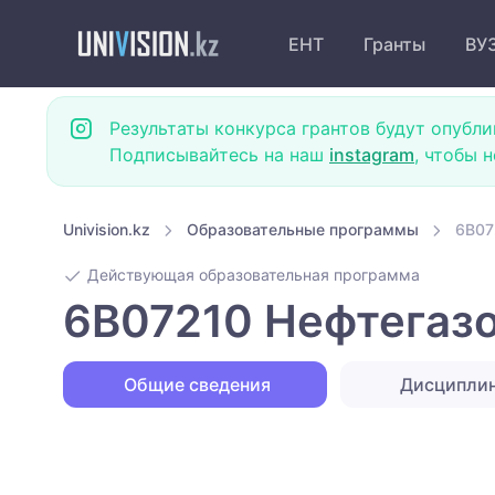
ЕНТ
Гранты
ВУ
Результаты конкурса грантов будут опубли
Подписывайтесь на наш
instagram
, чтобы 
Univision.kz
Образовательные программы
6B07
Действующая образовательная программа
6B07210 Нефтегазо
Общие сведения
Дисципли