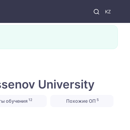
KZ
enov University
12
5
ты обучения
Похожие ОП