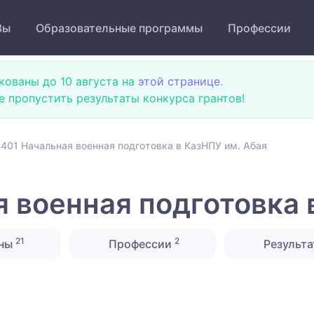
Зы
Образовательные программы
Профессии
кованы до 10 августа на
этой странице
.
не пропустить результаты конкурса грантов!
401 Начальная военная подготовка в КазНПУ им. Абая
 военная подготовка 
21
2
ины
Профессии
Результа