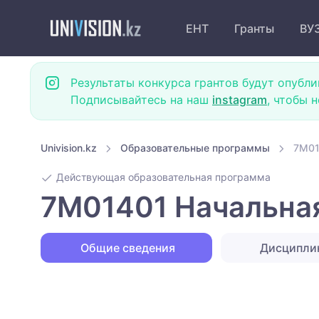
ЕНТ
Гранты
ВУ
Результаты конкурса грантов будут опубли
Подписывайтесь на наш
instagram
, чтобы 
Univision.kz
Образовательные программы
7M01
Действующая образовательная программа
7M01401 Начальная
Общие сведения
Дисципл