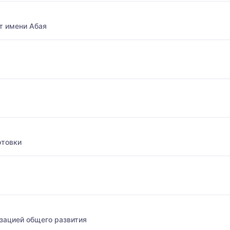
т имени Абая
отовки
зацией общего развития