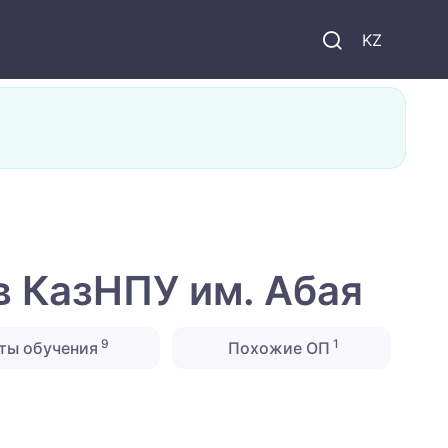
KZ
в КазНПУ им. Абая
9
1
ты обучения
Похожие ОП