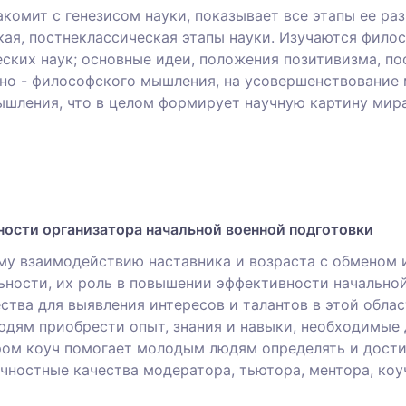
комит с генезисом науки, показывает все этапы ее раз
кая, постнеклассическая этапы науки. Изучаются фил
еских наук; основные идеи, положения позитивизма, п
но - философского мышления, на усовершенствование 
ышления, что в целом формирует научную картину мира
ности организатора начальной военной подготовки
му взаимодействию наставника и возраста с обменом
ьности, их роль в повышении эффективности начально
тва для выявления интересов и талантов в этой облас
дям приобрести опыт, знания и навыки, необходимые
ром коуч помогает молодым людям определять и достиг
чностные качества модератора, тьютора, ментора, коу