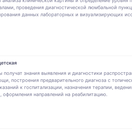
и анализа клинической картины и определение уровня 
лами, проведения диагностической люмбальной пункци
рования данных лабораторных и визуализирующих исс
детская
ы получат знания выявления и диагностики распростра
щи, построения предварительного диагноза с топичес
казаний к госпитализации, назначения терапии, веден
, оформления направлений на реабилитацию.