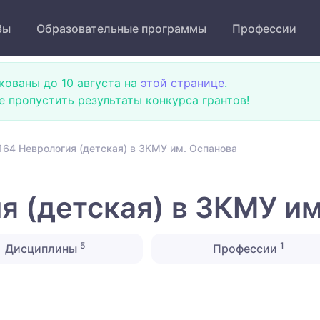
Зы
Образовательные программы
Профессии
кованы до 10 августа на
этой странице
.
не пропустить результаты конкурса грантов!
164 Неврология (детская) в ЗКМУ им. Оспанова
я (детская) в ЗКМУ им
5
1
Дисциплины
Профессии