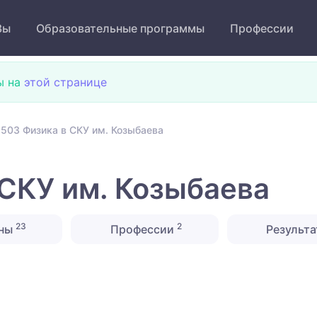
Зы
Образовательные программы
Профессии
ы на
этой странице
503 Физика в СКУ им. Козыбаева
СКУ им. Козыбаева
23
2
ны
Профессии
Результа