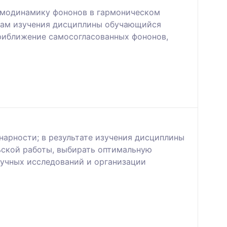
рмодинамику фононов в гармоническом
атам изучения дисциплины обучающийся
риближение самосогласованных фононов,
арности; в результате изучения дисциплины
ьской работы, выбирать оптимальную
аучных исследований и организации