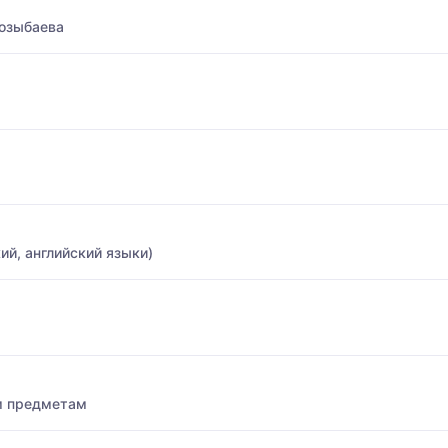
Козыбаева
ий, английский языки)
м предметам