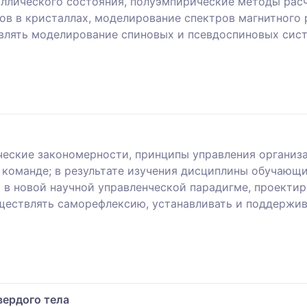
ллического состояния, полуэмпирические методы рас
в в кристаллах, моделирование спектров магнитного р
лять моделирование спиновых и псевдоспиновых систе
еские закономерности, принципы управления организа
 команде; в результате изучения дисциплины обучающ
 в новой научной управленческой парадигме, проектир
ществлять саморефлексию, устанавливать и поддержи
вердого тела