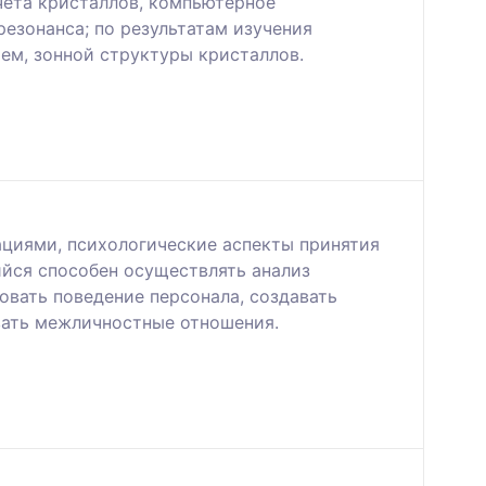
чета кристаллов, компьютерное
езонанса; по результатам изучения
м, зонной структуры кристаллов.
циями, психологические аспекты принятия
ийся способен осуществлять анализ
овать поведение персонала, создавать
вать межличностные отношения.