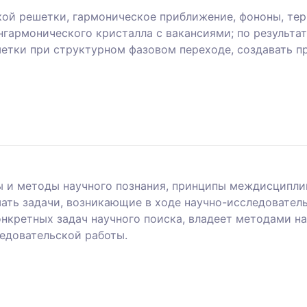
кой решетки, гармоническое приближение, фононы, те
гармонического кристалла с вакансиями; по результ
етки при структурном фазовом переходе, создавать п
 и методы научного познания, принципы междисциплин
ть задачи, возникающие в ходе научно-исследовател
онкретных задач научного поиска, владеет методами н
едовательской работы.