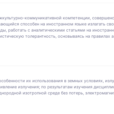
жкультурно-коммуникативной компетенции, совершенс
чающийся способен на иностранном языке излагать сво
ады, работать с аналитическими статьями на иностранн
истическую толерантность, основываясь на правилах 
собенности их использования в земных условиях, излу
тивление излучения; по результатам изучения дисципл
днородной изотропной среде без потерь, электромагни