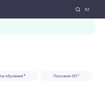
KZ
9
1
ты обучения
Похожие ОП