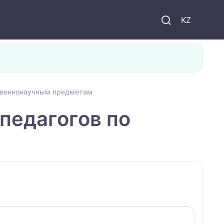
KZ
ственнонаучным предметам
педагогов по