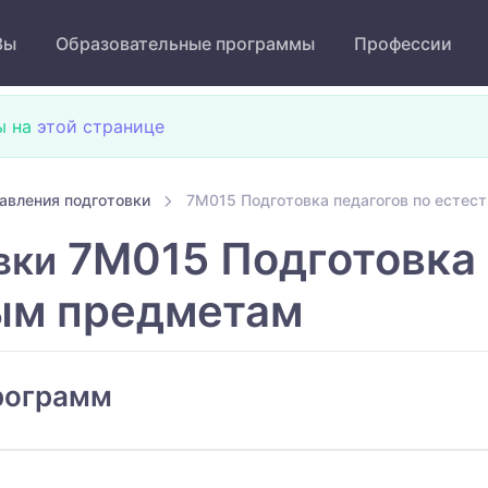
Зы
Образовательные программы
Профессии
ы на
этой странице
авления подготовки
7M015 Подготовка педагогов по есте
7M015 Подготовка 
вки
ым предметам
рограмм