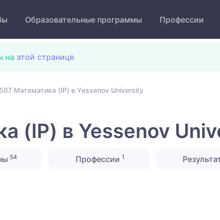
Зы
Образовательные программы
Профессии
ы на
этой странице
507 Математика (IP) в Yessenov University
 (IP) в Yessenov Unive
54
1
ны
Профессии
Результа