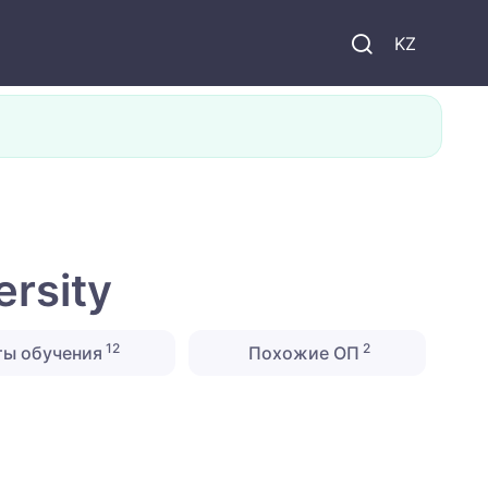
KZ
rsity
12
2
ты обучения
Похожие ОП