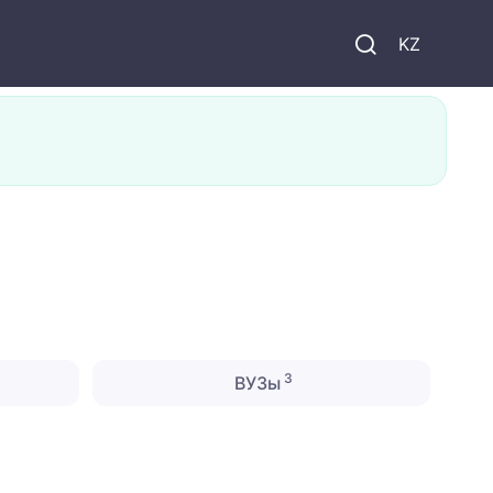
KZ
3
ВУЗы