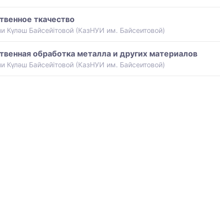
твенное ткачество
и Күләш Байсейітовой (КазНУИ им. Байсеитовой)
твенная обработка металла и других материалов
и Күләш Байсейітовой (КазНУИ им. Байсеитовой)