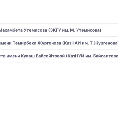
Махамбета Утемисова (ЗКГУ им. М. Утемисова)
 имени Темирбека Жургенова (КазНАИ им. Т.Жургенова
тв имени Күләш Байсейітовой (КазНУИ им. Байсеитов