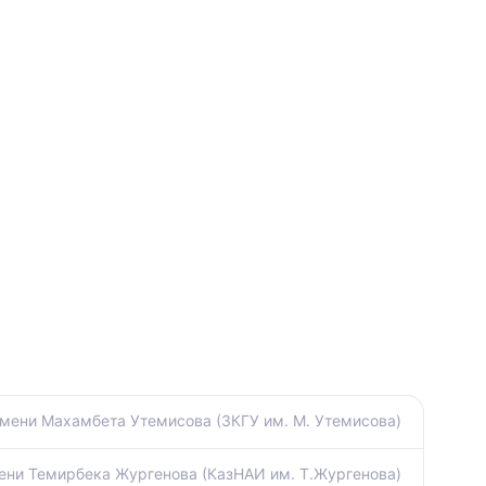
мени Махамбета Утемисова (ЗКГУ им. М. Утемисова)
ени Темирбека Жургенова (КазНАИ им. Т.Жургенова)