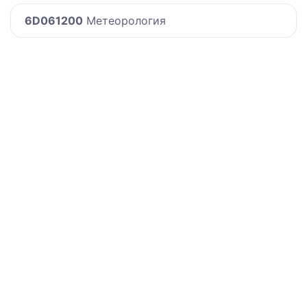
6D061200
Метеорология