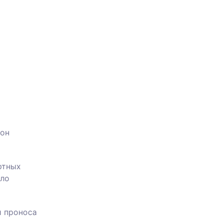
а
 он
ртных
яло
и проноса