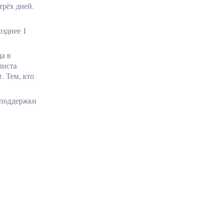
трёх дней.
озднее 1
а в
листа
. Тем, кто
 поддержки