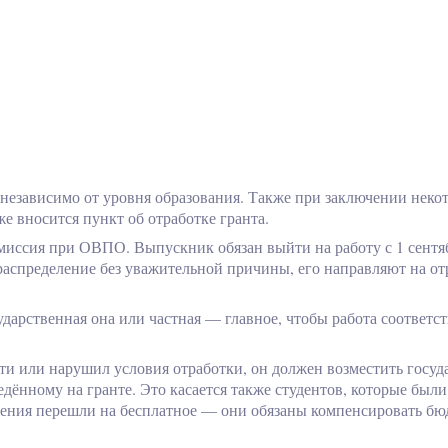
 независимо от уровня образования. Также при заключении неко
е вносится пункт об отработке гранта.
миссия при ОВПО. Выпускник обязан выйти на работу с 1 сентя
 распределение без уважительной причины, его направляют на от
арственная она или частная — главное, чтобы работа соответс
ти или нарушил условия отработки, он должен возместить госуд
ённому на гранте. Это касается также студентов, которые были
бучения перешли на бесплатное — они обязаны компенсировать б