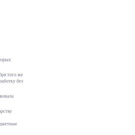
торых
бря того же
работку без
твовала
арству
юджетные