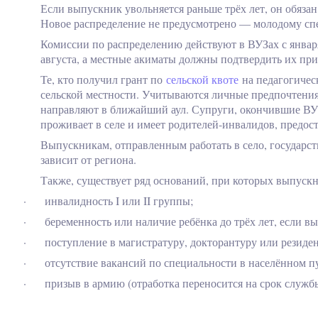
Если выпускник увольняется раньше трёх лет, он обяза
Новое распределение не предусмотрено — молодому спе
Комиссии по распределению действуют в ВУЗах с января
августа, а местные акиматы должны подтвердить их при
Те, кто получил грант по
сельской квоте
на педагогичес
сельской местности. Учитываются личные предпочтения
направляют в ближайший аул. Супруги, окончившие
ВУ
проживает в селе и имеет родителей-инвалидов, предост
Выпускникам, отправленным работать в село, государс
зависит от региона.
Также, существует
ряд оснований, при которых выпускни
·
инвалидность I или II группы;
·
беременность или наличие ребёнка до трёх лет, если в
·
поступление в магистратуру, докторантуру или резиде
·
отсутствие вакансий по специальности в населённом пу
·
призыв в армию (отработка переносится на срок служб